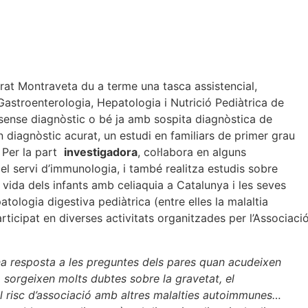
rat Montraveta du a terme una tasca assistencial,
Gastroenterologia, Hepatologia i Nutrició Pediàtrica de
s sense diagnòstic o bé ja amb sospita diagnòstica de
 diagnòstic acurat, un estudi en familiars de primer grau
. Per la part
investigadora
, col·labora en alguns
el servi d’immunologia, i també realitza estudis sobre
de vida dels infants amb celiaquia a Catalunya i les seves
atologia digestiva pediàtrica (entre elles la malaltia
rticipat en diverses activitats organitzades per l’Associaci
na resposta a les preguntes dels pares quan acudeixen
 sorgeixen molts dubtes sobre la gravetat, el
 el risc d’associació amb altres malalties autoimmunes…