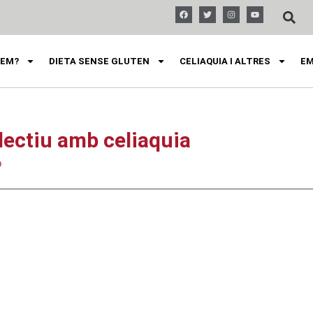
FEM?
DIETA SENSE GLUTEN
CELIAQUIA I ALTRES
EM
·lectiu amb celiaquia
ó