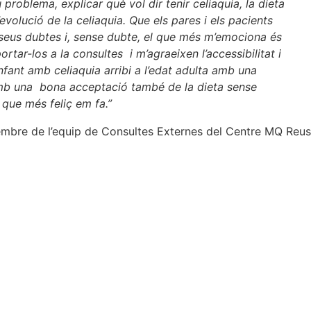
roblema, explicar què vol dir tenir celiaquia, la dieta
evolució de la celiaquia. Que els pares i els pacients
 seus dubtes i, sense dubte, el que més m’emociona és
rtar-los a la consultes i m’agraeixen l’accessibilitat i
nfant amb celiaquia arribi a l’edat adulta amb una
mb una bona acceptació també de la dieta sense
 que més feliç em fa.”
embre de l’equip de Consultes Externes del Centre MQ Reus