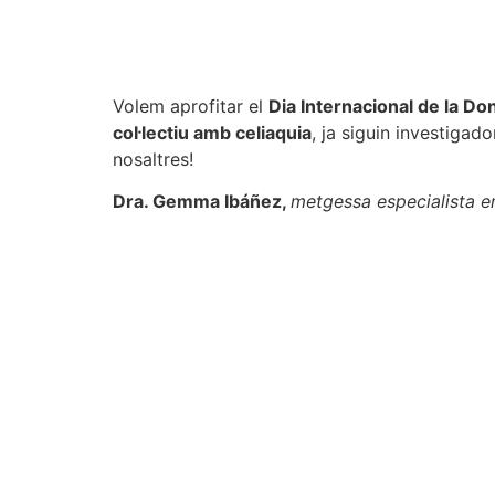
Volem aprofitar el
Dia Internacional de la Do
col·lectiu amb celiaquia
, ja siguin investigad
nosaltres!
Dra. Gemma Ibáñez,
metgessa especialista en