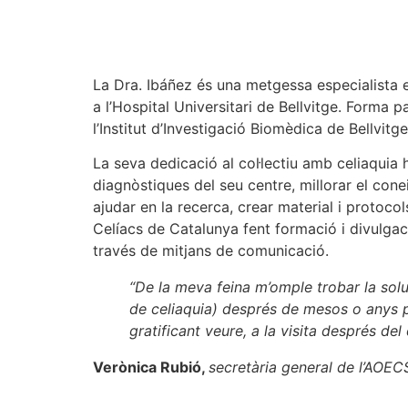
La Dra. Ibáñez és una metgessa especialista en 
a l’Hospital Universitari de Bellvitge. Form
l’Institut d’Investigació Biomèdica de Bellvitge
La seva dedicació al col·lectiu amb celiaquia h
diagnòstiques del seu centre, millorar el con
ajudar en la recerca, crear material i protocol
Celíacs de Catalunya fent formació i divulgac
través de mitjans de comunicació.
“De la meva feina m’omple trobar la solu
de celiaquia) després de mesos o anys pa
gratificant veure, a la visita després del
Verònica Rubió,
secretària general de l’AOEC