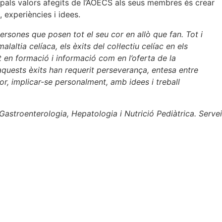
ncipals valors afegits de l’AOECS als seus membres és crear
 experiències i idees.
ersones que posen tot el seu cor en allò que fan. Tot i
laltia celíaca, els èxits del col·lectiu celíac en els
 en formació i informació com en l’oferta de la
 aquests èxits han requerit perseverança, entesa entre
cor, implicar-se personalment, amb idees i treball
astroenterologia, Hepatologia i Nutrició Pediàtrica. Servei