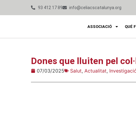
93 412 17 89
info@celiacscatalunya.org
ASSOCIACIÓ
QUÉ 
Dones que lluiten pel col
07/03/2025
Salut
,
Actualitat
,
Investigaci