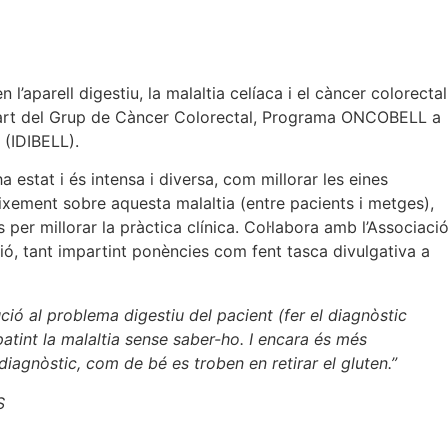
l’aparell digestiu, la malaltia celíaca i el càncer colorectal
a part del Grup de Càncer Colorectal, Programa ONCOBELL a
 (IDIBELL).
a estat i és intensa i diversa, com millorar les eines
eixement sobre aquesta malaltia (entre pacients i metges),
s per millorar la pràctica clínica. Col·labora amb l’Associaci
ió, tant impartint ponències com fent tasca divulgativa a
ció al problema digestiu del pacient (fer el diagnòstic
tint la malaltia sense saber-ho. I encara és més
 diagnòstic, com de bé es troben en retirar el gluten.”
S