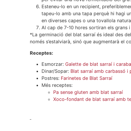
Esteneu-lo en un recipient, preferibleme
tapeu-lo amb una tapa perquè hi hagi un 
en diverses capes o una tovallola natura
Al cap de 7-10 hores sortiran els grans i 
*La germinació del blat sarraí és ideal des de
només s’estalviarà, sinó que augmentarà el co
Receptes:
Esmorzar:
Galette de blat sarraí i carab
Dinar/Sopar:
Blat sarraí amb carbassó i
Postres:
Farinetes de Blat Sarraí
Més receptes:
Pa sense gluten amb blat sarraí
Xoco-fondant de blat sarraí amb t