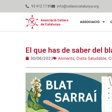
93 412 17 89
info@celiacscatalunya.org
ASSOCIACIÓ
El que has de saber del bl
30/06/2023
Aliments
,
Dieta Saludable
,
C