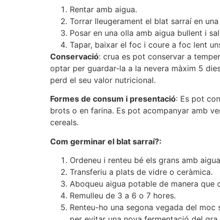
Rentar amb aigua.
Torrar lleugerament el blat sarraí en una 
Posar en una olla amb aigua bullent i sal
Tapar, baixar el foc i coure a foc lent u
Conservació
: crua es pot conservar a tempe
optar per guardar-la a la nevera màxim 5 die
perd el seu valor nutricional.
Formes de consum i presentació
: Es pot con
brots o en farina. Es pot acompanyar amb verd
cereals.
Com germinar el blat sarraí?:
Ordeneu i renteu bé els grans amb aigua
Transferiu a plats de vidre o ceràmica.
Aboqueu aigua potable de manera que cob
Remulleu de 3 a 6 o 7 hores.
Renteu-ho una segona vegada del moc se
per evitar una nova fermentació del gra.