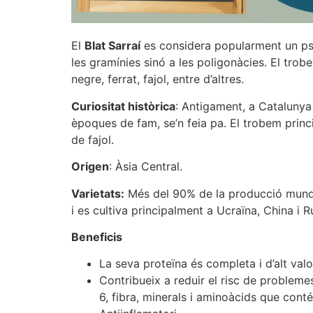
El
Blat Sarraí
es considera popularment un pseu
les gramínies sinó a les poligonàcies. El trobe
negre, ferrat, fajol, entre d’altres.
Curiositat històrica
: Antigament, a Catalunya 
èpoques de fam, se’n feia pa. El trobem pri
de fajol.
Origen
: Àsia Central.
Varietats:
Més del 90% de la producció mundia
i es cultiva principalment a Ucraïna, China i R
Beneficis
La seva proteïna és completa i d’alt valo
Contribueix a reduir el risc de problem
6, fibra, minerals i aminoàcids que conté