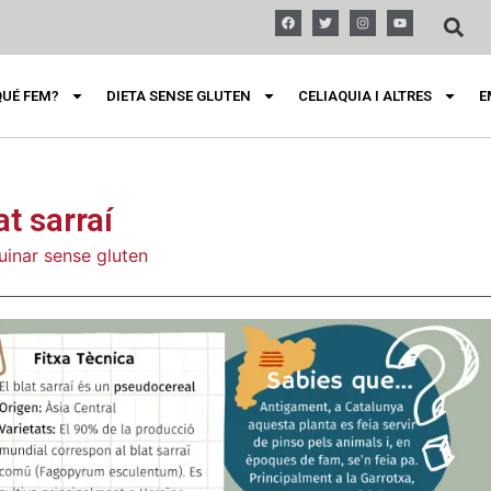
QUÉ FEM?
DIETA SENSE GLUTEN
CELIAQUIA I ALTRES
E
at sarraí
uinar sense gluten