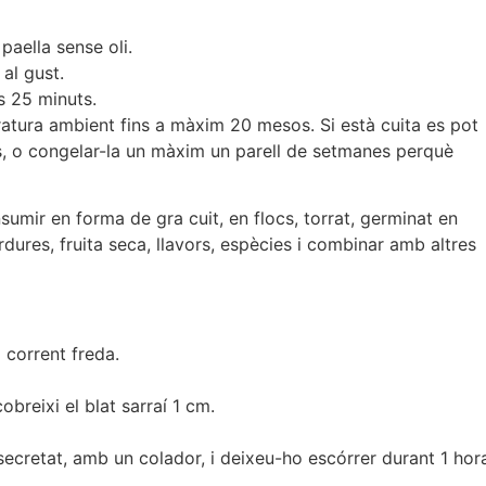
paella sense oli.
 al gust.
ns 25 minuts.
ratura ambient fins a màxim 20 mesos. Si està cuita es pot
s, o congelar-la un màxim un parell de setmanes perquè
sumir en forma de gra cuit, en flocs, torrat, germinat en
ures, fruita seca, llavors, espècies i combinar amb altres
 corrent freda.
reixi el blat sarraí 1 cm.
cretat, amb un colador, i deixeu-ho escórrer durant 1 hor