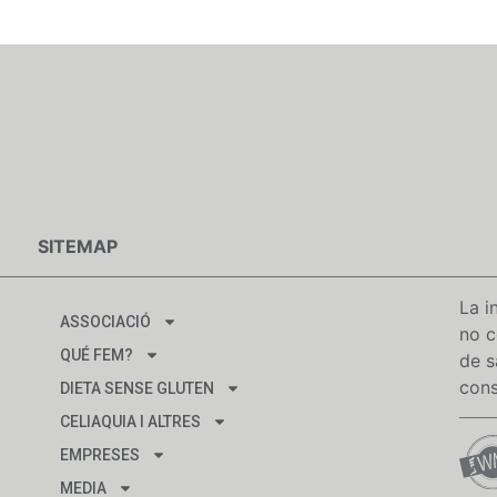
SITEMAP
La i
ASSOCIACIÓ
no c
QUÉ FEM?
de s
cons
DIETA SENSE GLUTEN
CELIAQUIA I ALTRES
EMPRESES
MEDIA