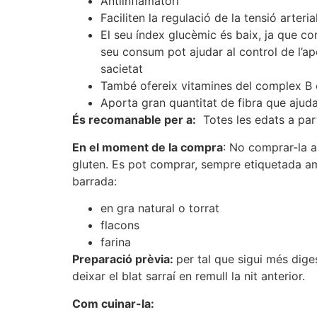
Antiinflamatori
Faciliten la regulació de la tensió arteria
El seu índex glucèmic és baix, ja que con
seu consum pot ajudar al control de l’ap
sacietat
També ofereix vitamines del complex B en
Aporta gran quantitat de fibra que ajuda a
És recomanable per a:
Totes les edats a par
En el moment de la compra
: No comprar-la a
gluten. Es pot comprar, sempre etiquetada am
barrada:
en gra natural o torrat
flacons
farina
Preparació prèvia:
per tal que sigui més diges
deixar el blat sarraí en remull la nit anterior.
Com cuinar-la: