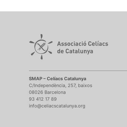
SMAP – Celíacs Catalunya
C/Independència, 257, baixos
08026 Barcelona
93 412 17 89
info@celiacscatalunya.org