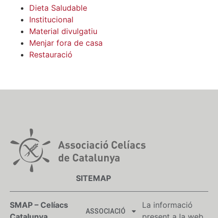
Dieta Saludable
Institucional
Material divulgatiu
Menjar fora de casa
Restauració
SITEMAP
SMAP – Celíacs
La informació
ASSOCIACIÓ
Catalunya
present a la web