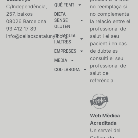
QUÉ FEM?
C/Independència,
no reemplaça si
257, baixos
no complementa
DIETA
SENSE
08026 Barcelona
la relació entre el
GLUTEN
93 412 17 89
professional de
info@celiacscatalunya.org
salut i el seu
CELIAQUIA
I ALTRES
pacient i en cas
de dubte es
EMPRESES
consulti el seu
MEDIA
professional de
COL·LABORA
salut de
referència.
Web Mèdica
Acreditada
Un servei del
Col·legi de