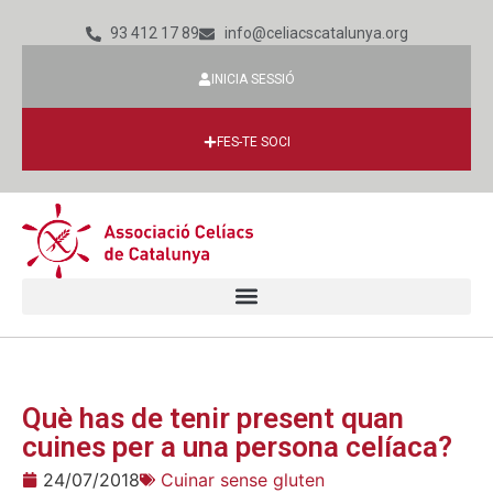
93 412 17 89
info@celiacscatalunya.org
INICIA SESSIÓ
FES-TE SOCI
Què has de tenir present quan
cuines per a una persona celíaca?
24/07/2018
Cuinar sense gluten