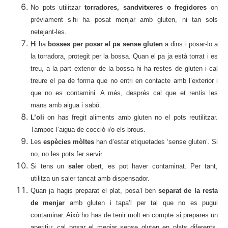
No pots utilitzar
torradores, sandvitxeres o fregidores
on
prèviament s’hi ha posat menjar amb gluten, ni tan sols
netejant-les.
Hi ha
bosses per posar el pa sense gluten
a dins i posar-lo a
la torradora, protegit per la bossa. Quan el pa ja està torrat i es
treu, a la part exterior de la bossa hi ha restes de gluten i cal
treure el pa de forma que no entri en contacte amb l’exterior i
que no es contamini. A més, després cal que et rentis les
mans amb aigua i sabó.
L’oli
on has fregit aliments amb gluten no el pots reutilitzar.
Tampoc l’aigua de cocció i/o els brous.
Les
espècies mòltes
han d’estar etiquetades ‘sense gluten’. Si
no, no les pots fer servir.
Si tens un
saler
obert, es pot haver contaminat. Per tant,
utilitza un saler tancat amb dispensador.
Quan ja hagis preparat el plat, posa’l ben
separat de la resta
de menjar
amb gluten i tapa’l per tal que no es pugui
contaminar. Això ho has de tenir molt en compte si prepares un
aperitiu: cal posar el menjar sense gluten en plats diferents,