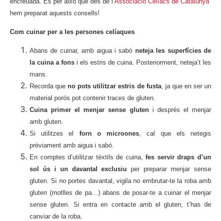
encreuada. És per això que des de l’
Associació Celíacs de Catalunya
hem preparat aquests consells!
Com cuinar per a les persones celíaques
Abans de cuinar, amb aigua i sabó
neteja les superfícies de
la cuina a fons
i els estris de cuina. Posteriorment, neteja’t les
mans.
Recorda que
no pots utilitzar estris de fusta
, ja que en ser un
material porós pot contenir traces de gluten.
Cuina primer el menjar sense gluten
i després el menjar
amb gluten.
Si utilitzes el
forn o microones
, cal que els netegis
prèviament amb aigua i sabó.
En comptes d’utilitzar tèxtils de cuina,
fes servir draps d’un
sol ús i un davantal exclusiu
per preparar menjar sense
gluten. Si no portes davantal, vigila no embrutar-te la roba amb
gluten (motlles de pa…) abans de posar-te a cuinar el menjar
sense gluten. Si entra en contacte amb el gluten, t’has de
canviar de la roba.