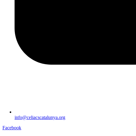
info@celiacscatalunya.org
Facebook