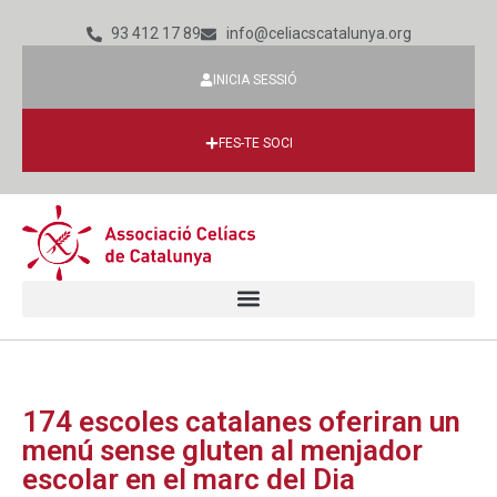
93 412 17 89
info@celiacscatalunya.org
INICIA SESSIÓ
FES-TE SOCI
174 escoles catalanes oferiran un
menú sense gluten al menjador
escolar en el marc del Dia