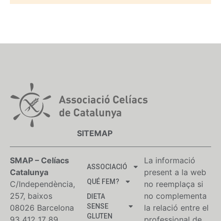
SITEMAP
SMAP – Celíacs
La informació
ASSOCIACIÓ
Catalunya
present a la web
QUÉ FEM?
C/Independència,
no reemplaça si
257, baixos
no complementa
DIETA
SENSE
08026 Barcelona
la relació entre el
GLUTEN
93 412 17 89
professional de