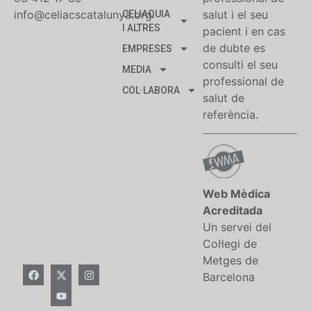
info@celiacscatalunya.org
salut i el seu
CELIAQUIA
I ALTRES
pacient i en cas
de dubte es
EMPRESES
consulti el seu
MEDIA
professional de
COL·LABORA
salut de
referència.
Web Mèdica
Acreditada
Un servei del
Col·legi de
Metges de
Barcelona