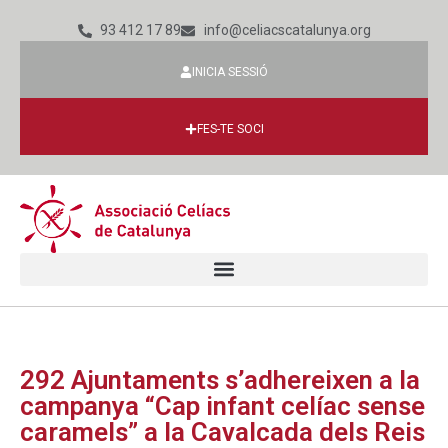
93 412 17 89
info@celiacscatalunya.org
INICIA SESSIÓ
FES-TE SOCI
292 Ajuntaments s’adhereixen a la
campanya “Cap infant celíac sense
caramels” a la Cavalcada dels Reis