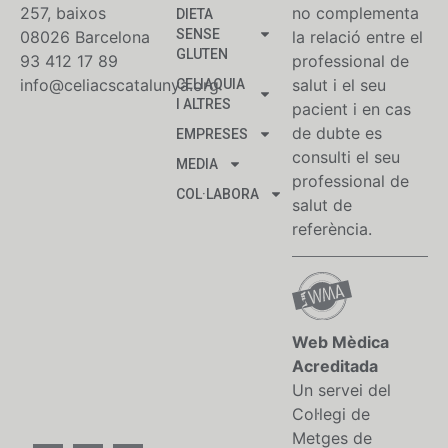
257, baixos
no complementa
DIETA
SENSE
08026 Barcelona
la relació entre el
GLUTEN
93 412 17 89
professional de
info@celiacscatalunya.org
salut i el seu
CELIAQUIA
I ALTRES
pacient i en cas
de dubte es
EMPRESES
consulti el seu
MEDIA
professional de
COL·LABORA
salut de
referència.
Web Mèdica
Acreditada
Un servei del
Col·legi de
Metges de