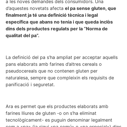
a les noves demandes dels consumidors. Una
d’aquestes novetats afecta
el pa sense gluten, que
finalment ja té una definició tècnica i legal
específica
que abans no tenia i que queda inclòs
dins dels productes regulats per la “Norma de
qualitat del pa”.
La definició del pa s’ha ampliat per acceptar aquells
pans elaborats amb farines d’altres cereals o
pseudocereals que no contenen gluten per
naturalesa, sempre que compleixin els requisits de
panificació i seguretat.
Ara es permet que els productes elaborats amb
farines lliures de gluten -o on s’ha eliminat
tecnològicament- es puguin denominar legalment
com a «pa» (ja sigui «pa comú» o «pa especial») dins