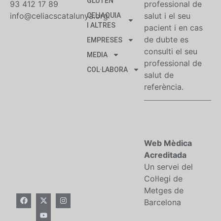
GLUTEN
93 412 17 89
professional de
info@celiacscatalunya.org
salut i el seu
CELIAQUIA
I ALTRES
pacient i en cas
de dubte es
EMPRESES
consulti el seu
MEDIA
professional de
COL·LABORA
salut de
referència.
Web Mèdica
Acreditada
Un servei del
Col·legi de
Metges de
Barcelona