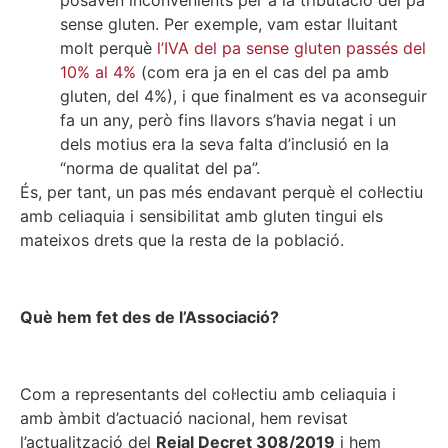
posaven inconvenients per a la tributació del pa
sense gluten. Per exemple, vam estar lluitant
molt perquè
l’IVA del pa sense gluten passés del
10% al 4%
(com era ja en el cas del pa amb
gluten, del 4%), i que finalment es va aconseguir
fa un any, però fins llavors s’havia negat i un
dels motius era la seva falta d’inclusió en la
“norma de qualitat del pa”.
És, per tant, un pas més endavant perquè el col·lectiu
amb celiaquia i sensibilitat amb gluten tingui els
mateixos drets que la resta de la població.
Què hem fet des de l’Associació?
Com a representants del col·lectiu amb celiaquia i
amb àmbit d’actuació nacional, hem revisat
l’actualització del
Reial Decret 308/2019
i hem