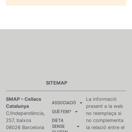
SITEMAP
SMAP – Celíacs
La informació
ASSOCIACIÓ
Catalunya
present a la web
QUÉ FEM?
C/Independència,
no reemplaça si
257, baixos
no complementa
DIETA
SENSE
08026 Barcelona
la relació entre el