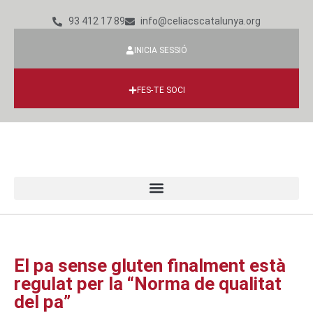
93 412 17 89
info@celiacscatalunya.org
INICIA SESSIÓ
FES-TE SOCI
El pa sense gluten finalment està
regulat per la “Norma de qualitat
del pa”