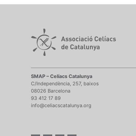
SMAP – Celíacs Catalunya
C/Independència, 257, baixos
08026 Barcelona
93 412 17 89
info@celiacscatalunya.org