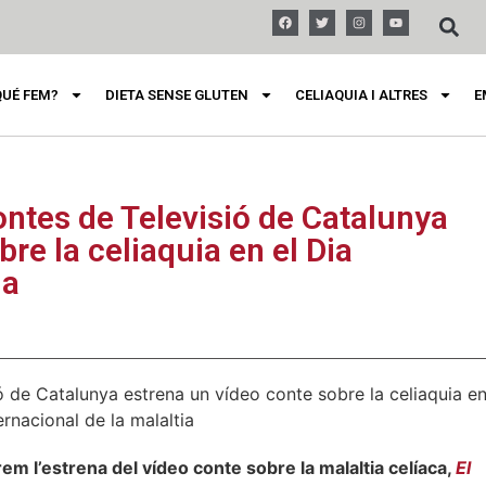
QUÉ FEM?
DIETA SENSE GLUTEN
CELIAQUIA I ALTRES
E
ntes de Televisió de Catalunya
re la celiaquia en el Dia
ia
rem l’estrena del vídeo conte sobre la malaltia celíaca,
El