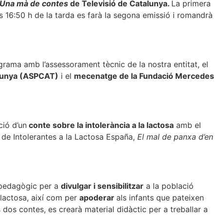
Una mà de contes
de Televisió de Catalunya.
La primera
les 16:50 h de la tarda es farà la segona emissió i romandrà
ograma amb l’assessorament tècnic de la nostra entitat, el
alunya (ASPCAT)
i el
mecenatge de la Fundació Mercedes
ció d’un
conte sobre la intolerància a la lactosa
amb el
de Intolerantes a la Lactosa España,
El mal de panxa d’en
 pedagògic per a
divulgar i sensibilitzar
a la població
la lactosa, així com per
apoderar
als infants que pateixen
s dos contes, es crearà material didàctic per a treballar a