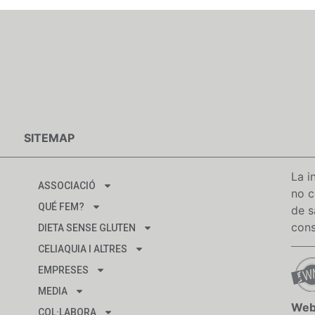
SITEMAP
La i
ASSOCIACIÓ
no c
QUÉ FEM?
de s
cons
DIETA SENSE GLUTEN
CELIAQUIA I ALTRES
EMPRESES
MEDIA
Web
COL·LABORA