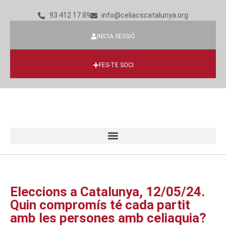
93 412 17 89
info@celiacscatalunya.org
INICIA SESSIÓ
FES-TE SOCI
Eleccions a Catalunya, 12/05/24.
Quin compromís té cada partit
amb les persones amb celiaquia?