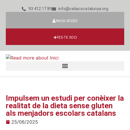
93 412 17 89
info@celiacscatalunya.org
INICIA SESSIÓ
FES-TE SOCI
Impulsem un estudi per conèixer la
realitat de la dieta sense gluten
als menjadors escolars catalans
25/06/2025