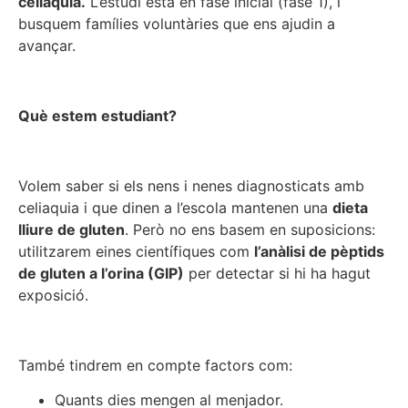
celiaquia.
L’estudi està en fase inicial (fase 1), i
busquem famílies voluntàries que ens ajudin a
avançar.
Què estem estudiant?
Volem saber si els nens i nenes diagnosticats amb
celiaquia i que dinen a l’escola mantenen una
dieta
lliure de gluten
. Però no ens basem en suposicions:
utilitzarem eines científiques com
l’anàlisi de pèptids
de gluten a l’orina (GIP)
per detectar si hi ha hagut
exposició.
També tindrem en compte factors com:
Quants dies mengen al menjador.