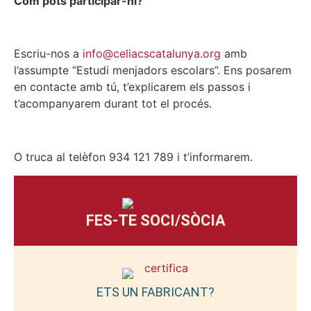
Com pots participar-hi?
Escriu-nos a
info@celiacscatalunya.org
amb
l’assumpte “Estudi menjadors escolars”. Ens posarem
en contacte amb tú, t’explicarem els passos i
t’acompanyarem durant tot el procés.
O truca al telèfon 934 121 789 i t’informarem.
FES-TE SOCI/SÒCIA
ETS UN FABRICANT?