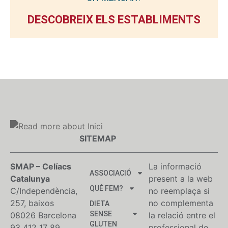
DESCOBREIX ELS ESTABLIMENTS
SITEMAP
SMAP – Celíacs
La informació
ASSOCIACIÓ
Catalunya
present a la web
QUÉ FEM?
C/Independència,
no reemplaça si
257, baixos
no complementa
DIETA
SENSE
08026 Barcelona
la relació entre el
GLUTEN
93 412 17 89
professional de