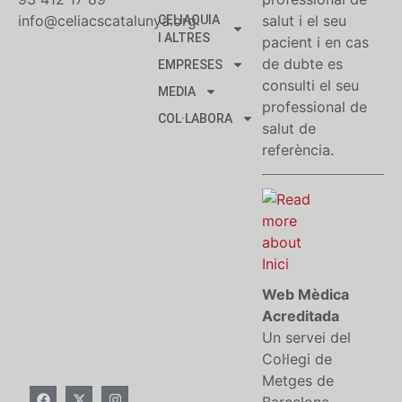
info@celiacscatalunya.org
salut i el seu
CELIAQUIA
I ALTRES
pacient i en cas
de dubte es
EMPRESES
consulti el seu
MEDIA
professional de
COL·LABORA
salut de
referència.
Web Mèdica
Acreditada
Un servei del
Col·legi de
Metges de