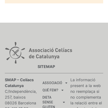
SITEMAP
SMAP – Celíacs
La informació
ASSOCIACIÓ
Catalunya
present a la web
QUÉ FEM?
C/Independència,
no reemplaça si
257, baixos
no complementa
DIETA
SENSE
08026 Barcelona
la relació entre el
GLUTEN