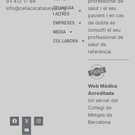
93 412 17 89
professional de
info@celiacscatalunya.org
salut i el seu
CELIAQUIA
I ALTRES
pacient i en cas
de dubte es
EMPRESES
consulti el seu
MEDIA
professional de
COL·LABORA
salut de
referència.
Web Mèdica
Acreditada
Un servei del
Col·legi de
Metges de
Barcelona