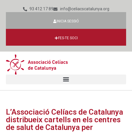
93 412 17 89
info@celiacscatalunya.org
INICIA SESSIÓ
FES-TE SOCI
L’Associació Celíacs de Catalunya
distribueix cartells en els centres
de salut de Catalunya per