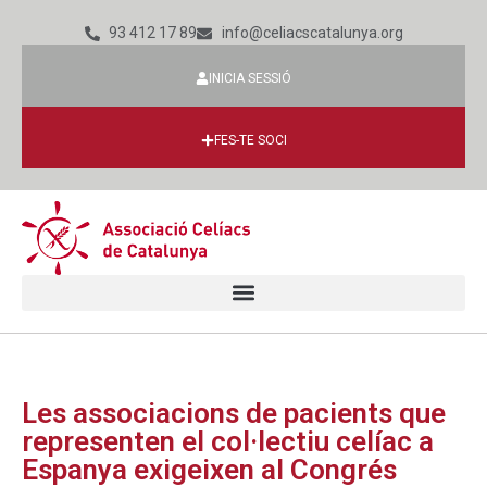
93 412 17 89
info@celiacscatalunya.org
INICIA SESSIÓ
FES-TE SOCI
Les associacions de pacients que
representen el col·lectiu celíac a
Espanya exigeixen al Congrés