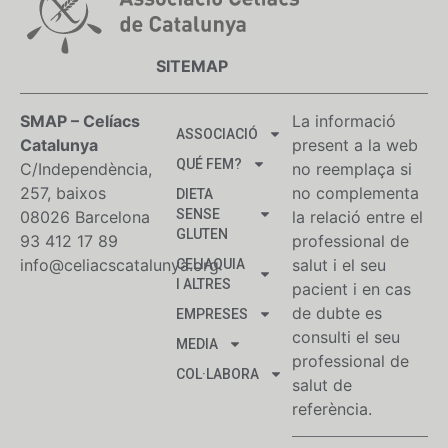
SITEMAP
SMAP – Celíacs
La informació
ASSOCIACIÓ
Catalunya
present a la web
QUÉ FEM?
C/Independència,
no reemplaça si
257, baixos
no complementa
DIETA
SENSE
08026 Barcelona
la relació entre el
GLUTEN
93 412 17 89
professional de
info@celiacscatalunya.org
salut i el seu
CELIAQUIA
I ALTRES
pacient i en cas
de dubte es
EMPRESES
consulti el seu
MEDIA
professional de
COL·LABORA
salut de
referència.