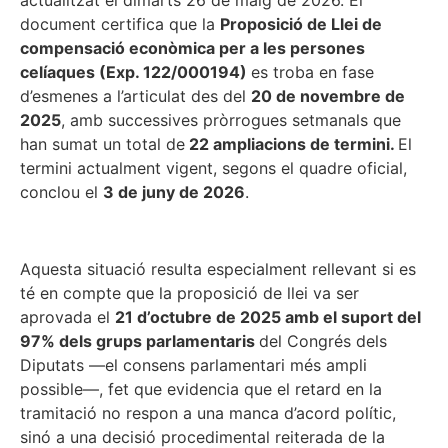
actualitzat el dimarts 26 de maig de 2026. El
document certifica que la
Proposició de Llei de
compensació econòmica per a les persones
celíaques (Exp. 122/000194)
es troba en fase
d’esmenes a l’articulat des del
20 de novembre de
2025
, amb successives pròrrogues setmanals que
han sumat un total de
22 ampliacions de termini.
El
termini actualment vigent, segons el quadre oficial,
conclou el
3 de juny de 2026
.
Aquesta situació resulta especialment rellevant si es
té en compte que la proposició de llei va ser
aprovada el
21 d’octubre de 2025 amb el suport del
97% dels grups parlamentaris
del Congrés dels
Diputats —el consens parlamentari més ampli
possible—, fet que evidencia que el retard en la
tramitació no respon a una manca d’acord polític,
sinó a una decisió procedimental reiterada de la