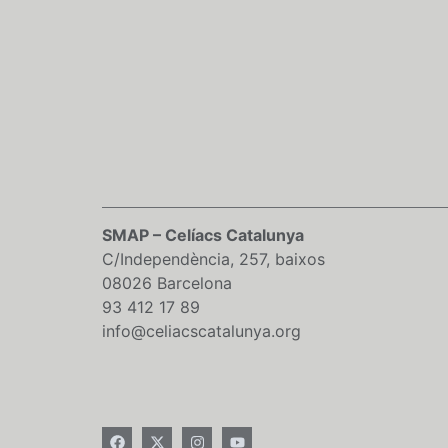
SMAP – Celíacs Catalunya
C/Independència, 257, baixos
08026 Barcelona
93 412 17 89
info@celiacscatalunya.org