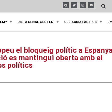
FEM?
DIETA SENSE GLUTEN
CELIAQUIA I ALTRES
EM
peu el bloqueig polític a Espany
ció es mantingui oberta amb el
s polítics