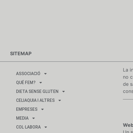
SITEMAP
La i
ASSOCIACIÓ
no c
QUÉ FEM?
de s
cons
DIETA SENSE GLUTEN
CELIAQUIA I ALTRES
EMPRESES
MEDIA
Web
COL·LABORA
Un s