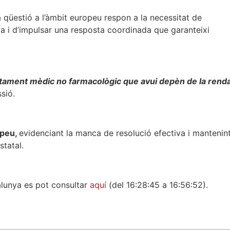
a qüestió a l’àmbit europeu respon a la necessitat de
ya i d’impulsar una resposta coordinada que garanteixi
actament mèdic no farmacològic que avui depèn de la rend
sió.
opeu,
evidenciant la manca de resolució efectiva i mantenin
statal.
alunya es pot consultar
aquí
(del 16:28:45 a 16:56:52).