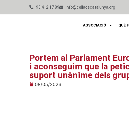
93 412 17 89
info@celiacscatalunya.org
ASSOCIACIÓ
QUÉ 
Portem al Parlament Euro
i aconseguim que la peti
suport unànime dels grup
08/05/2026