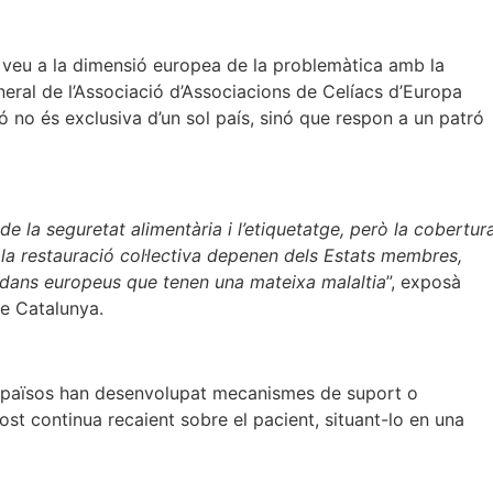
ar veu a la dimensió europea de la problemàtica amb la
neral de l’Associació d’Associacions de Celíacs d’Europa
ó no és exclusiva d’un sol país, sinó que respon a un patró
e la seguretat alimentària i l’etiquetatge, però la cobertur
a la restauració col·lectiva depenen dels Estats membres,
tadans europeus que tenen una mateixa malaltia
”, exposà
de Catalunya.
ns països han desenvolupat mecanismes de suport o
st continua recaient sobre el pacient, situant-lo en una