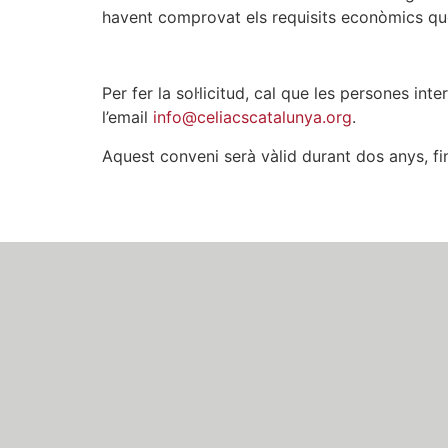
havent comprovat els requisits econòmics que
Per fer la sol·licitud, cal que les persones i
l’email
info@celiacscatalunya.org
.
Aquest conveni serà vàlid durant dos anys, f