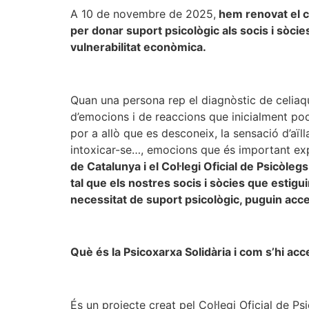
A 10 de novembre de 2025,
hem renovat el co
per donar suport psicològic als socis i sòcie
vulnerabilitat econòmica.
Quan una persona rep el diagnòstic de celiaqu
d’emocions i de reaccions que inicialment pode
por a allò que es desconeix, la sensació d’aïll
intoxicar-se…, emocions que és important exp
de Catalunya i el Col·legi Oficial de Psicòl
tal que els nostres socis i sòcies que estigui
necessitat de suport psicològic, puguin acc
Què és la Psicoxarxa Solidària i com s’hi ac
És un projecte creat pel Col·legi Oficial de P