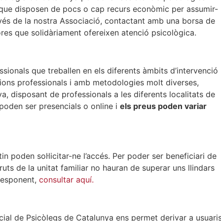
i que disposen de pocs o cap recurs econòmic per assumir-
vés de la nostra Associació, contactant amb una borsa de
adores que solidàriament ofereixen atenció psicològica.
onals que treballen en els diferents àmbits d’intervenció
acions professionals i amb metodologies molt diverses,
ya, disposant de professionals a les diferents localitats de
 poden ser presencials o online i
els preus poden variar
in poden sol·licitar-ne l’accés. Per poder ser beneficiari de
ruts de la unitat familiar no hauran de superar uns llindars
rresponent,
consultar aquí.
icial de Psicòlegs de Catalunya ens permet derivar a usuari