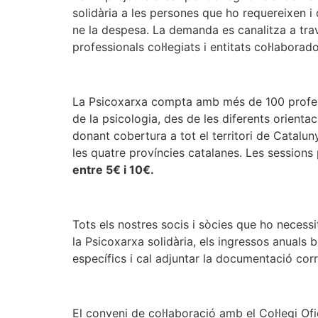
solidària a les persones que ho requereixen 
ne la despesa. La demanda es canalitza a tra
professionals col·legiats i entitats col·labor
La Psicoxarxa compta amb més de 100 professi
de la psicologia, des de les diferents orient
donant cobertura a tot el territori de Catalun
les quatre províncies catalanes. Les sessions
entre 5€ i 10€.
Tots els nostres socis i sòcies que ho necessit
la Psicoxarxa solidària, els ingressos anuals b
específics i cal adjuntar la documentació co
El conveni de col·laboració amb el Col·legi Of