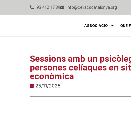
93 412 17 89
info@celiacscatalunya.org
ASSOCIACIÓ
QUÉ 
Sessions amb un psicòleg
persones celíaques en sit
econòmica
25/11/2025