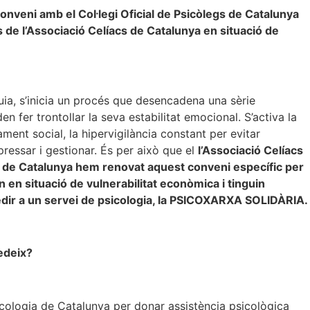
nveni amb el Col·legi Oficial de Psicòlegs de Catalunya
s de l’Associació Celíacs de Catalunya en situació de
ia, s’inicia un procés que desencadena una sèrie
n fer trontollar la seva estabilitat emocional. S’activa la
ament social, la hipervigilància constant per evitar
ressar i gestionar. És per això que el
l’Associació Celíacs
egs de Catalunya hem renovat aquest conveni específic per
n en situació de vulnerabilitat econòmica i tinguin
edir a un servei de psicologia, la PSICOXARXA SOLIDÀRIA.
cedeix?
sicologia de Catalunya per donar assistència psicològica