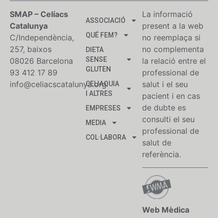
SMAP – Celíacs
La informació
ASSOCIACIÓ
Catalunya
present a la web
QUÉ FEM?
C/Independència,
no reemplaça si
257, baixos
no complementa
DIETA
SENSE
08026 Barcelona
la relació entre el
GLUTEN
93 412 17 89
professional de
info@celiacscatalunya.org
salut i el seu
CELIAQUIA
I ALTRES
pacient i en cas
de dubte es
EMPRESES
consulti el seu
MEDIA
professional de
COL·LABORA
salut de
referència.
Web Mèdica