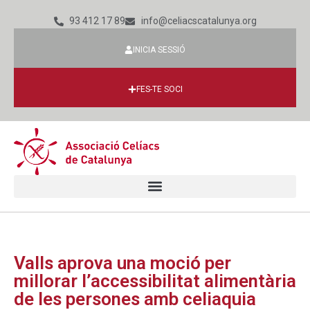
93 412 17 89
info@celiacscatalunya.org
INICIA SESSIÓ
FES-TE SOCI
Valls aprova una moció per
millorar l’accessibilitat alimentària
de les persones amb celiaquia