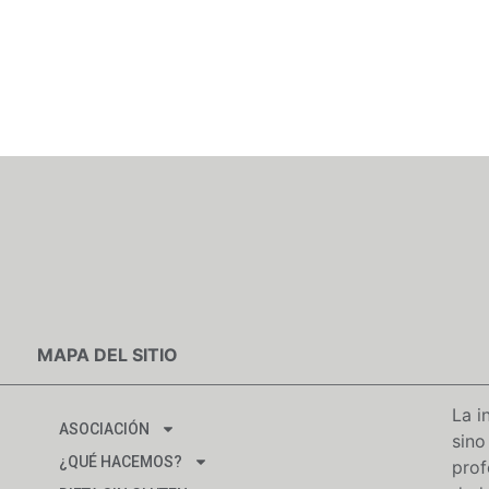
MAPA DEL SITIO
La i
ASOCIACIÓN
sino
¿QUÉ HACEMOS?
prof