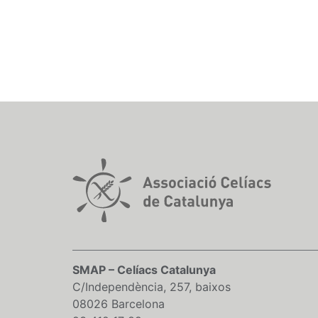
SMAP – Celíacs Catalunya
C/Independència, 257, baixos
08026 Barcelona