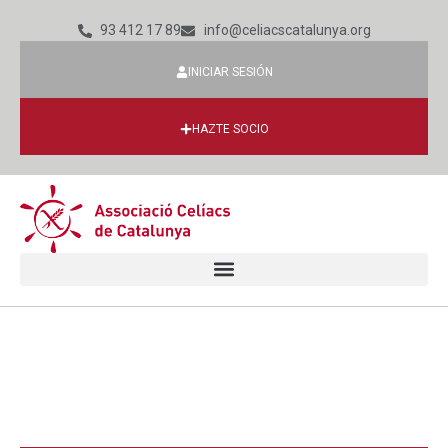
93 412 17 89
info@celiacscatalunya.org
INICIAR SESIÓN
HAZTE SOCIO