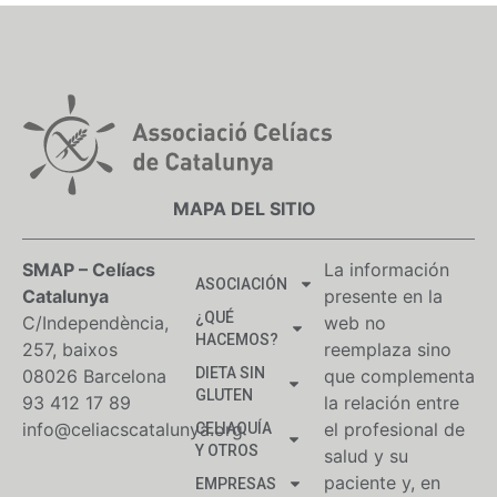
MAPA DEL SITIO
SMAP – Celíacs
La información
ASOCIACIÓN
Catalunya
presente en la
¿QUÉ
C/Independència,
web no
HACEMOS?
257, baixos
reemplaza sino
DIETA SIN
08026 Barcelona
que complementa
GLUTEN
93 412 17 89
la relación entre
info@celiacscatalunya.org
el profesional de
CELIAQUÍA
Y OTROS
salud y su
paciente y, en
EMPRESAS