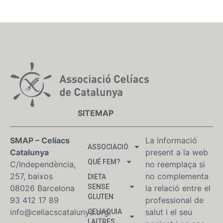
SITEMAP
SMAP – Celíacs
La informació
ASSOCIACIÓ
Catalunya
present a la web
QUÉ FEM?
C/Independència,
no reemplaça si
257, baixos
no complementa
DIETA
SENSE
08026 Barcelona
la relació entre el
GLUTEN
93 412 17 89
professional de
info@celiacscatalunya.org
salut i el seu
CELIAQUIA
I ALTRES