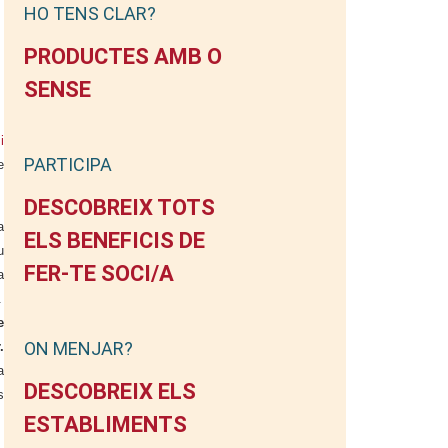
HO TENS CLAR?
PRODUCTES AMB O
SENSE
i
PARTICIPA
e
DESCOBREIX TOTS
a
ELS BENEFICIS DE
u
FER-TE SOCI/A
a
.
e
ON MENJAR?
.
a
DESCOBREIX ELS
s
ESTABLIMENTS