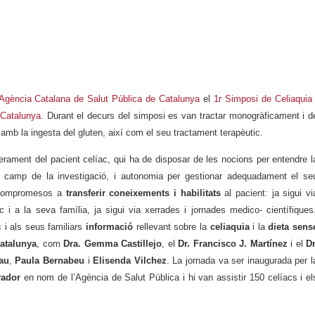
Agència Catalana de Salut Pública de Catalunya
el
1r Simposi de Celiaquia 
 Catalunya
. Durant el decurs del simposi es van tractar monogràficament i d
 amb la ingesta del gluten, així com el seu tractament terapèutic.
derament del pacient celíac, qui ha de disposar de les nocions per entendre l
l camp de la investigació, i autonomia per gestionar adequadament el se
 compromesos a
transferir coneixements i habilitats
al pacient: ja sigui vi
ac i a la seva família, ja sigui via xerrades i jornades medico- científiques
 i als seus familiars
informació
rellevant sobre la
celiaquia
i la
dieta sens
atalunya
, com
Dra. Gemma Castillejo
, el
Dr. Francisco J. Martínez
i el
Dr
au
,
Paula Bernabeu
i
Elisenda Vilchez
. La jornada va ser inaugurada per l
ador
en nom de l’Agència de Salut Pública i hi van assistir 150 celíacs i el