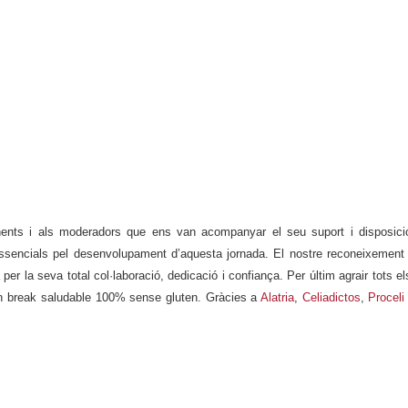
ponents i als moderadors que ens van acompanyar el seu suport i disposici
 essencials pel desenvolupament d’aquesta jornada. El nostre reconeixement 
a
per la seva total col·laboració, dedicació i confiança. Per últim agrair tots el
 un break saludable 100% sense gluten. Gràcies a
Alatria
,
Celiadictos
,
Proceli