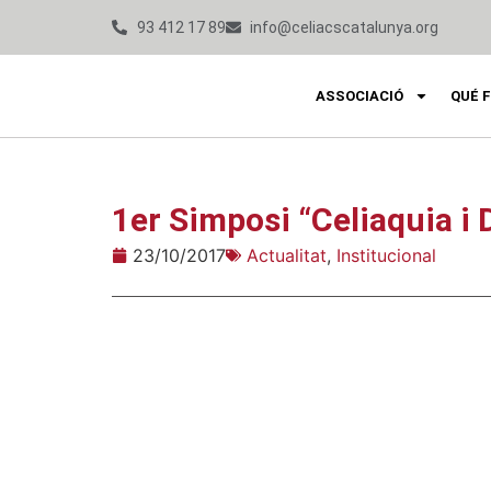
93 412 17 89
info@celiacscatalunya.org
ASSOCIACIÓ
QUÉ 
1er Simposi “Celiaquia i 
23/10/2017
Actualitat
,
Institucional