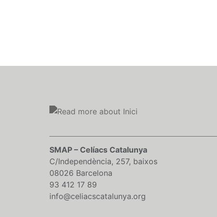
SMAP – Celíacs Catalunya
C/Independència, 257, baixos
08026 Barcelona
93 412 17 89
info@celiacscatalunya.org