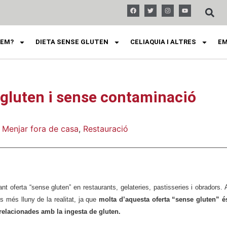
FEM?
DIETA SENSE GLUTEN
CELIAQUIA I ALTRES
EM
gluten i sense contaminació
,
Menjar fora de casa
,
Restauració
ant oferta “sense gluten” en restaurants, gelateries, pastisseries i obradors. 
s més lluny de la realitat, ja que
molta d’aquesta oferta “sense gluten” é
relacionades amb la ingesta de gluten.