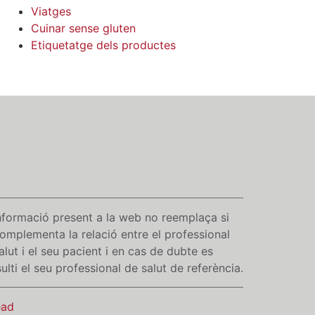
Viatges
Cuinar sense gluten
Etiquetatge dels productes
nformació present a la web no reemplaça si
omplementa la relació entre el professional
alut i el seu pacient i en cas de dubte es
ulti el seu professional de salut de referència.