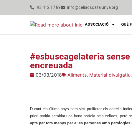
93 412 17 89
info@celiacscatalunya.org
ASSOCIACIÓ
QUÉ 
#esbuscagelateria sense 
encreuada
03/03/2018
Aliments
,
Material divulgatiu
Durant els últims anys hem vist proliferar els cartells indic
priori podria semblar una bona notícia pels celíacs, però re
apta per tots menys per a les persones amb patologies 