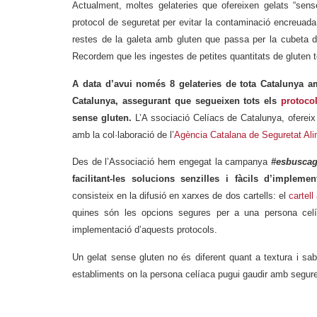
Actualment, moltes gelateries que ofereixen gelats “sen
protocol de seguretat per evitar la contaminació encreuada 
restes de la galeta amb gluten que passa per la cubeta d
Recordem que les ingestes de petites quantitats de gluten
A data d’avui només 8 gelateries de tota Catalunya a
Catalunya, assegurant que segueixen tots els
protoco
sense gluten.
L’A ssociació Celíacs de Catalunya, ofereix
amb la col·laboració de l’
Agència Catalana de Seguretat Ali
Des de l’Associació hem engegat la campanya
#esbuscag
facilitant-les solucions senzilles i fàcils d’implem
consisteix en la difusió en xarxes de dos cartells: el
cartel
quines són les opcions segures per a una persona celía
implementació d’aquests protocols.
Un gelat sense gluten no és diferent quant a textura i sa
establiments on la persona celíaca pugui gaudir amb segureta