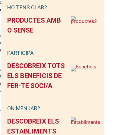
p
HO TENS CLAR?
r
s
.
PRODUCTES AMB
O SENSE
e
s
a
PARTICIPA
DESCOBREIX TOTS
,
ELS BENEFICIS DE
a
e
FER-TE SOCI/A
a
ON MENJAR?
s
DESCOBREIX ELS
ESTABLIMENTS