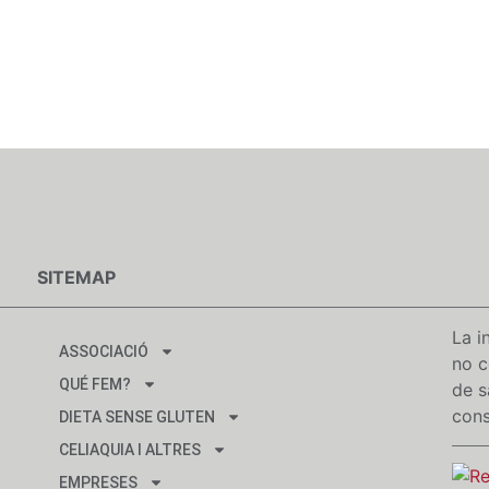
SITEMAP
La i
ASSOCIACIÓ
no c
QUÉ FEM?
de s
cons
DIETA SENSE GLUTEN
CELIAQUIA I ALTRES
EMPRESES