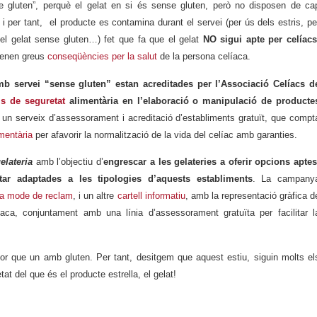
se gluten”, perquè el gelat en si és sense gluten, però no disposen de ca
i per tant, el producte es contamina durant el servei (per ús dels estris, pe
el gelat sense gluten…) fet que fa que el gelat
NO sigui apte per celíac
 tenen greus
conseqüències per la salut
de la persona celíaca.
mb servei “sense gluten” estan acreditades per l’Associació Celíacs d
ls de seguretat
alimentària en l’elaboració o manipulació de producte
 un serveix d’assessorament i acreditació d’establiments gratuït, que compt
mentària
per afavorir la normalització de la vida del celíac amb garanties.
elateria
amb l’objectiu d’
engrescar a les gelateries a oferir opcions aptes
entar adaptades a les tipologies d’aquests establiments
. La campany
l a mode de reclam
, i un altre
cartell informatiu
, amb la representació gràfica d
ca, conjuntament amb una línia d’assessorament gratuïta per facilitar l
bor que un amb gluten. Per tant, desitgem que aquest estiu, siguin molts el
t del que és el producte estrella, el gelat!