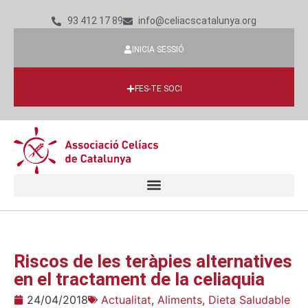
93 412 17 89
info@celiacscatalunya.org
INICIA SESSIÓ
FES-TE SOCI
Riscos de les teràpies alternatives
en el tractament de la celiaquia
24/04/2018
Actualitat
,
Aliments
,
Dieta Saludable