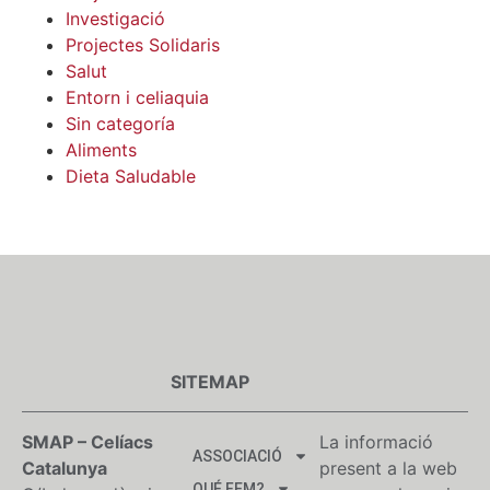
Investigació
Projectes Solidaris
Salut
Entorn i celiaquia
Sin categoría
Aliments
Dieta Saludable
SITEMAP
SMAP – Celíacs
La informació
ASSOCIACIÓ
Catalunya
present a la web
QUÉ FEM?