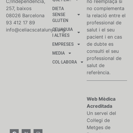
C/Independència,
no reemplaça si
257, baixos
no complementa
DIETA
SENSE
08026 Barcelona
la relació entre el
GLUTEN
93 412 17 89
professional de
info@celiacscatalunya.org
salut i el seu
CELIAQUIA
I ALTRES
pacient i en cas
de dubte es
EMPRESES
consulti el seu
MEDIA
professional de
COL·LABORA
salut de
referència.
Web Mèdica
Acreditada
Un servei del
Col·legi de
Metges de