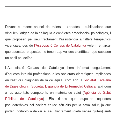
Davant el recent anunci de tallers – xerrades i publicacions que
vinculen l’origen de la celiaquia a conflictes emocionals- psicològics, i
que proposen pel seu tractament l’assistència a tallers terapèutics
vivencials, des de
l’Associació Celíacs de Catalunya
volem remarcar
que aquestes propostes no tenen cap valides científica i que suposen
un perill pel celíac.
L’Associació Celíacs de Catalunya hem informat degudament
d’aquesta intrusió professional a les societats científiques implicades
en l’estudi i diagnosis de la celiaquia, com són la
Societat Catalana
de Digestologia
i
Societat Española de Enfermedad Celíaca
, així com
a les autoritats competents en matèria de salut (
Agència de Salut
Pública de Catalunya
). Els riscos que suposen aquestes
pseudoteràpies pel pacient celíac són alts per la seva salut, ja que
poden incitar-lo a deixar el seu tractament (dieta sense gluten) amb