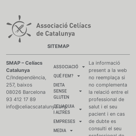
SITEMAP
SMAP – Celíacs
La informació
ASSOCIACIÓ
Catalunya
present a la web
QUÉ FEM?
C/Independència,
no reemplaça si
257, baixos
no complementa
DIETA
SENSE
08026 Barcelona
la relació entre el
GLUTEN
93 412 17 89
professional de
info@celiacscatalunya.org
salut i el seu
CELIAQUIA
I ALTRES
pacient i en cas
de dubte es
EMPRESES
consulti el seu
MEDIA
professional de