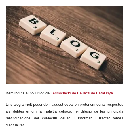
Benvinguts al nou Blog de l’
Associació de Celíacs de Catalunya
.
Ens alegra molt poder obrir aquest espai on pretenem donar respostes
als dubtes entorn la malaltia celíaca, fer difusió de les principals
reivindicacions del col·lectiu celíac i informar i tractar temes
d’actualitat.