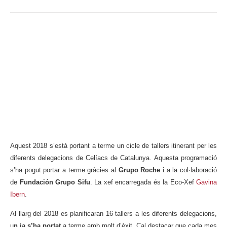
Aquest 2018 s’està portant a terme un cicle de tallers itinerant per les
diferents delegacions de Celíacs de Catalunya. Aquesta programació
s’ha pogut portar a terme gràcies al
Grupo Roche
i a la col·laboració
de
Fundación Grupo Sifu
. La xef encarregada és la Eco-Xef
Gavina
Ibern
.
Al llarg del 2018 es planificaran 16 tallers a les diferents delegacions,
u
n ja s’ha portat
a terme amb molt d’èxit. Cal destacar que cada mes