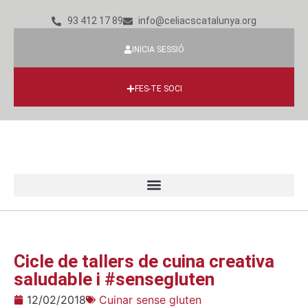
93 412 17 89
info@celiacscatalunya.org
INICIA SESSIÓ
FES-TE SOCI
Cicle de tallers de cuina creativa
saludable i #sensegluten
12/02/2018
Cuinar sense gluten