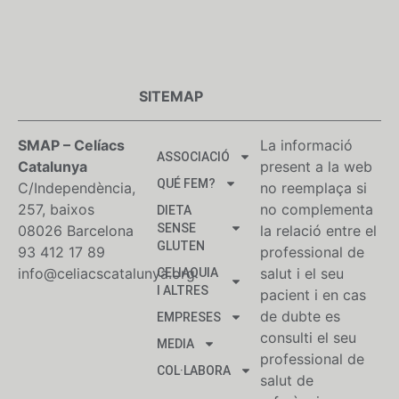
SITEMAP
SMAP – Celíacs
La informació
ASSOCIACIÓ
Catalunya
present a la web
QUÉ FEM?
C/Independència,
no reemplaça si
257, baixos
no complementa
DIETA
SENSE
08026 Barcelona
la relació entre el
GLUTEN
93 412 17 89
professional de
info@celiacscatalunya.org
salut i el seu
CELIAQUIA
I ALTRES
pacient i en cas
de dubte es
EMPRESES
consulti el seu
MEDIA
professional de
COL·LABORA
salut de