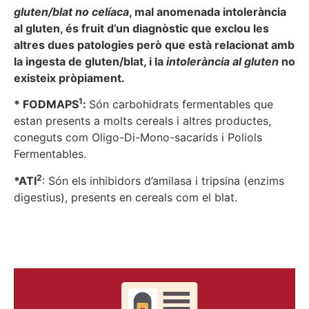
gluten/blat no celíaca
, mal anomenada intolerància
al gluten, és fruit d’un diagnòstic que exclou les
altres dues patologies però que està relacionat amb
la ingesta de gluten/blat, i la
intolerància al gluten
no
existeix pròpiament.
1
* FODMAPS
:
Són carbohidrats fermentables que
estan presents a molts cereals i altres productes,
coneguts com Oligo-Di-Mono-sacarids i Poliols
Fermentables.
2
*ATI
: Són els inhibidors d’amilasa i tripsina (enzims
digestius), presents en cereals com el blat.