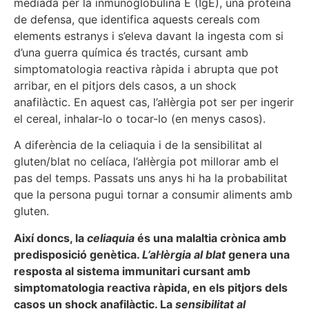
mediada per la inmunoglobulina E (IgE), una proteïna
de defensa, que identifica aquests cereals com
elements estranys i s’eleva davant la ingesta com si
d’una guerra química és tractés, cursant amb
simptomatologia reactiva ràpida i abrupta que pot
arribar, en el pitjors dels casos, a un shock
anafilàctic. En aquest cas, l’al·lèrgia pot ser per ingerir
el cereal, inhalar-lo o tocar-lo (en menys casos).
A diferència de la celiaquia i de la sensibilitat al
gluten/blat no celíaca, l’al·lèrgia pot millorar amb el
pas del temps. Passats uns anys hi ha la probabilitat
que la persona pugui tornar a consumir aliments amb
gluten.
Així doncs, la
celiaquia
és una malaltia crònica amb
predisposició genètica.
L’al·lèrgia al blat
genera una
resposta al sistema immunitari cursant amb
simptomatologia reactiva ràpida, en els pitjors dels
casos un shock anafilàctic. La
sensibilitat al