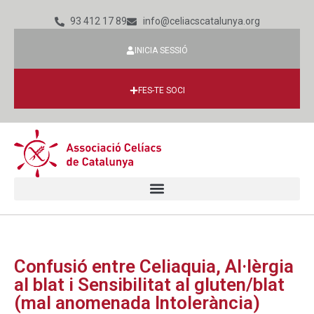
93 412 17 89
info@celiacscatalunya.org
INICIA SESSIÓ
FES-TE SOCI
Confusió entre Celiaquia, Al·lèrgia
al blat i Sensibilitat al gluten/blat
(mal anomenada Intolerància)