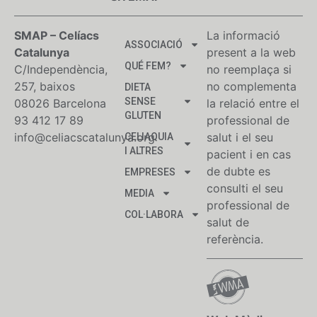
SMAP – Celíacs
La informació
ASSOCIACIÓ
Catalunya
present a la web
QUÉ FEM?
C/Independència,
no reemplaça si
257, baixos
no complementa
DIETA
SENSE
08026 Barcelona
la relació entre el
GLUTEN
93 412 17 89
professional de
info@celiacscatalunya.org
salut i el seu
CELIAQUIA
I ALTRES
pacient i en cas
de dubte es
EMPRESES
consulti el seu
MEDIA
professional de
COL·LABORA
salut de
referència.