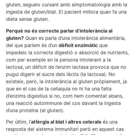
gluten, segueix cursant amb simptomatologia amb la
ingesta de gluten/blat. El pacient millora quan fa una
dieta sense gluten.
Perquè no és correcte parlar d’intolerància al
gluten?
Quan es parla d’una intolerància alimentària,
del que parlem és d’un
dèficit enzimàtic
que
impedeix la correcta digestió o absorció de nutrients,
com per exemple en la persona intolerant a la
lactosa, un dèficit de l’enzim lactasa provoca que no
pugui digerir el sucre dels làctis (la lactosa). No
existeix, però, la intolerància al gluten pròpiament, ja
que en el cas de la celiaquia no hi ha una falta
d’enzims digestius si no, com hem comentat abans,
una reacció autoimmune del cos davant la ingesta
d’una proteïna (el gluten).
Per últim, l’
al·lèrgia al blat i altres celerals
és una
resposta del sistema immunitari però en aquest cas