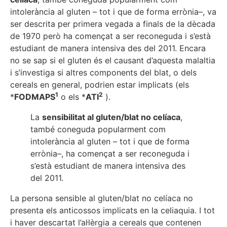
intolerància al gluten – tot i que de forma errònia–, va
ser descrita per primera vegada a finals de la dècada
de 1970 però ha començat a ser reconeguda i s’està
estudiant de manera intensiva des del 2011. Encara
no se sap si el gluten és el causant d’aquesta malaltia
i s’investiga si altres components del blat, o dels
cereals en general, podrien estar implicats (els
1
2
*
FODMAPS
o els *
ATI
).
La
sensibilitat al gluten/blat no celíaca
,
també coneguda popularment com
intolerància al gluten – tot i que de forma
errònia–, ha començat a ser reconeguda i
s’està estudiant de manera intensiva des
del 2011.
La persona sensible al gluten/blat no celíaca no
presenta els anticossos implicats en la celiaquia. I tot
i haver descartat l’al·lèrgia a cereals que contenen