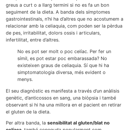
greus a curt o a llarg termini si no es fa un bon
seguiment de la dieta. A banda dels símptomes
gastrointestinals, n’hi ha d’altres que no acostumem a
relacionar amb la celiaquia, com poden ser la pèrdua
de pes, irritabilitat, dolors ossis i articulars,
infertilitat, entre d’altres.
No es pot ser molt o poc celíac. Per fer un
símil, es pot estar poc embarassada? No
existeixen graus de celiaquia. Sí que hi ha
simptomatologia diversa, més evident o
menys.
El seu diagnòstic es manifesta a través d’un anàlisis
genètic, d’anticossos en sang, una biòpsia i també
observant si hi ha una millora en el pacient en retirar
el gluten de la dieta.
Per altra banda, la
sensibilitat al gluten/blat no
celíaca
, també coneguda popularment com