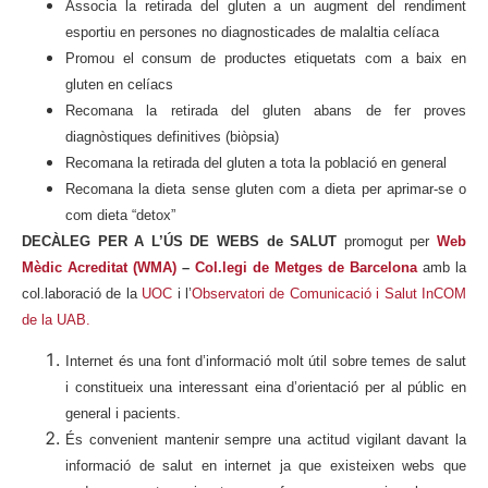
Associa la retirada del gluten a un augment del rendiment
esportiu en persones no diagnosticades de malaltia celíaca
Promou el consum de productes etiquetats com a baix en
gluten en celíacs
Recomana la retirada del gluten abans de fer proves
diagnòstiques definitives (biòpsia)
Recomana la retirada del gluten a tota la població en general
Recomana la dieta sense gluten com a dieta per aprimar-se o
com dieta “detox”
DECÀLEG PER A L’ÚS DE WEBS de SALUT
promogut per
Web
Mèdic Acreditat (WMA)
–
Col.legi de Metges de Barcelona
amb la
col.laboració de la
UOC
i l’
Observatori de Comunicació i Salut InCOM
de la UAB.
Internet és una font d’informació molt útil sobre temes de salut
i constitueix una interessant eina d’orientació per al públic en
general i pacients.
És convenient mantenir sempre una actitud vigilant davant la
informació de salut en internet ja que existeixen webs que