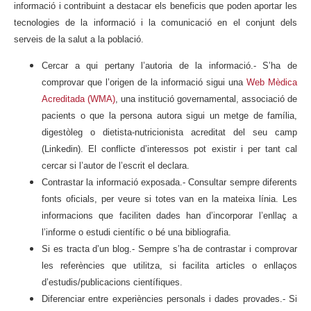
informació i contribuint a destacar els beneficis que poden aportar les
tecnologies de la informació i la comunicació en el conjunt dels
serveis de la salut a la població.
Cercar a qui pertany l’autoria de la informació.- S’ha de
comprovar que l’origen de la informació sigui una
Web Mèdica
Acreditada (WMA)
, una institució governamental, associació de
pacients o que la persona autora sigui un metge de família,
digestòleg o dietista-nutricionista acreditat del seu camp
(Linkedin). El conflicte d’interessos pot existir i per tant cal
cercar si l’autor de l’escrit el declara.
Contrastar la informació exposada.- Consultar sempre diferents
fonts oficials, per veure si totes van en la mateixa línia. Les
informacions que faciliten dades han d’incorporar l’enllaç a
l’informe o estudi científic o bé una bibliografia.
Si es tracta d’un blog.- Sempre s’ha de contrastar i comprovar
les referències que utilitza, si facilita articles o enllaços
d’estudis/publicacions científiques.
Diferenciar entre experiències personals i dades provades.- Si