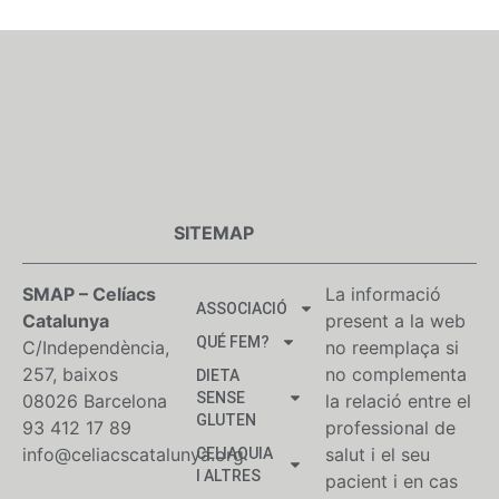
SITEMAP
SMAP – Celíacs
La informació
ASSOCIACIÓ
Catalunya
present a la web
QUÉ FEM?
C/Independència,
no reemplaça si
257, baixos
no complementa
DIETA
SENSE
08026 Barcelona
la relació entre el
GLUTEN
93 412 17 89
professional de
info@celiacscatalunya.org
salut i el seu
CELIAQUIA
I ALTRES
pacient i en cas