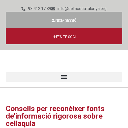
93 412 17 89
info@celiacscatalunya.org
INICIA SESSIÓ
FES-TE SOCI
Consells per reconèixer fonts
de’informació rigorosa sobre
celiaquia