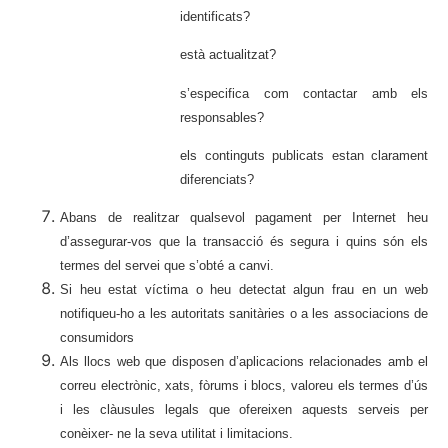
identificats?
està actualitzat?
s’especifica com contactar amb els
responsables?
els continguts publicats estan clarament
diferenciats?
Abans de realitzar qualsevol pagament per Internet heu
d’assegurar-vos que la transacció és segura i quins són els
termes del servei que s’obté a canvi.
Si heu estat víctima o heu detectat algun frau en un web
notifiqueu-ho a les autoritats sanitàries o a les associacions de
consumidors
Als llocs web que disposen d’aplicacions relacionades amb el
correu electrònic, xats, fòrums i blocs, valoreu els termes d’ús
i les clàusules legals que ofereixen aquests serveis per
conèixer- ne la seva utilitat i limitacions.