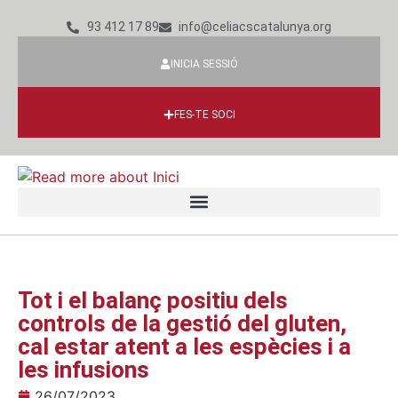
93 412 17 89
info@celiacscatalunya.org
INICIA SESSIÓ
FES-TE SOCI
Tot i el balanç positiu dels
controls de la gestió del gluten,
cal estar atent a les espècies i a
les infusions
26/07/2023