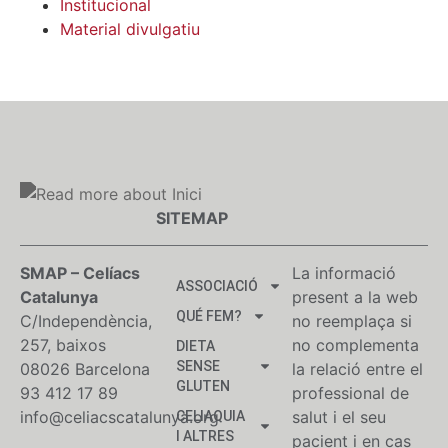
Institucional
Material divulgatiu
SITEMAP
SMAP – Celíacs
La informació
ASSOCIACIÓ
Catalunya
present a la web
QUÉ FEM?
C/Independència,
no reemplaça si
257, baixos
no complementa
DIETA
SENSE
08026 Barcelona
la relació entre el
GLUTEN
93 412 17 89
professional de
info@celiacscatalunya.org
salut i el seu
CELIAQUIA
I ALTRES
pacient i en cas