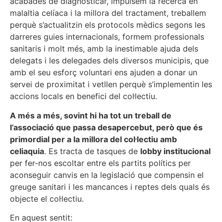
acabades de diagnosticar, impulsem la recerca en
malaltia celíaca i la millora del tractament, treballem
perquè s’actualitzin els protocols mèdics segons les
darreres guies internacionals, formem professionals
sanitaris i molt més, amb la inestimable ajuda dels
delegats i les delegades dels diversos municipis, que
amb el seu esforç voluntari ens ajuden a donar un
servei de proximitat i vetllen perquè s’implementin les
accions locals en benefici del col·lectiu.
A més a més, sovint hi ha tot un treball de
l’associació que passa desapercebut, però que és
primordial per a la millora del col·lectiu amb
celiaquia
. Es tracta de tasques de
lobby institucional
per fer-nos escoltar entre els partits polítics per
aconseguir canvis en la legislació que compensin el
greuge sanitari i les mancances i reptes dels quals és
objecte el col·lectiu.
En aquest sentit: