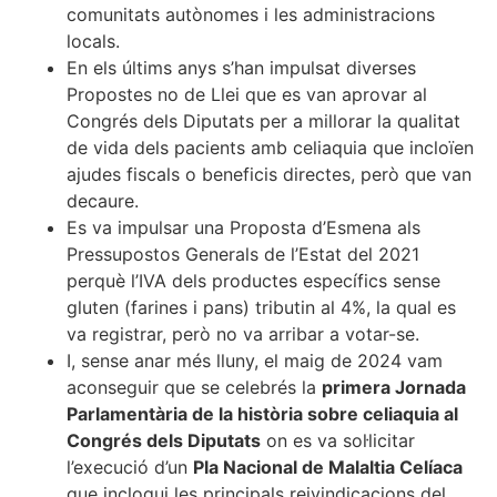
comunitats autònomes i les administracions
locals.
En els últims anys s’han impulsat diverses
Propostes no de Llei que es van aprovar al
Congrés dels Diputats per a millorar la qualitat
de vida dels pacients amb celiaquia que incloïen
ajudes fiscals o beneficis directes, però que van
decaure.
Es va impulsar una Proposta d’Esmena als
Pressupostos Generals de l’Estat del 2021
perquè l’IVA dels productes específics sense
gluten (farines i pans) tributin al 4%, la qual es
va registrar, però no va arribar a votar-se.
I, sense anar més lluny, el maig de 2024 vam
aconseguir que se celebrés la
primera Jornada
Parlamentària de la història sobre celiaquia al
Congrés dels Diputats
on es va sol·licitar
l’execució d’un
Pla Nacional de Malaltia Celíaca
que inclogui les principals reivindicacions del