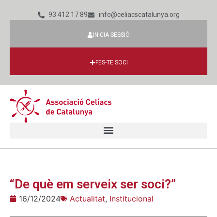
93 412 17 89
info@celiacscatalunya.org
INICIA SESSIÓ
FES-TE SOCI
“De què em serveix ser soci?”
16/12/2024
Actualitat
,
Institucional