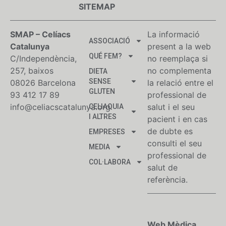
SITEMAP
SMAP – Celíacs
La informació
ASSOCIACIÓ
Catalunya
present a la web
QUÉ FEM?
C/Independència,
no reemplaça si
257, baixos
no complementa
DIETA
SENSE
08026 Barcelona
la relació entre el
GLUTEN
93 412 17 89
professional de
info@celiacscatalunya.org
salut i el seu
CELIAQUIA
I ALTRES
pacient i en cas
de dubte es
EMPRESES
consulti el seu
MEDIA
professional de
COL·LABORA
salut de
referència.
Web Mèdica