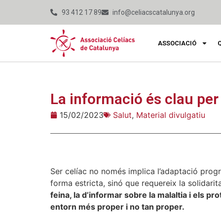
93 412 17 89
info@celiacscatalunya.org
ASSOCIACIÓ
La informació és clau per 
15/02/2023
Salut
,
Material divulgatiu
Ser celíac no només implica l’adaptació progr
forma estricta, sinó que requereix la solidarit
feina, la d’informar sobre la malaltia i els p
entorn més proper i no tan proper.