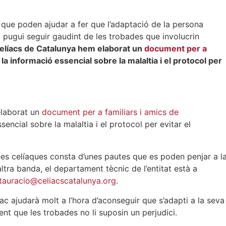
us que poden ajudar a fer que l’adaptació de la persona
 i pugui seguir gaudint de les trobades que involucrin
Celíacs de Catalunya hem elaborat un
document per a
a informació essencial sobre la malaltia i el protocol per
elaborat un
document per a familiars i amics de
encial sobre la malaltia i el protocol per evitar el
nes celíaques consta d’unes pautes que es poden penjar a l
altra banda, el departament tècnic de l’entitat està a
tauracio@celiacscatalunya.org
.
líac ajudarà molt a l’hora d’aconseguir que s’adapti a la seva
fent que les trobades no li suposin un perjudici.