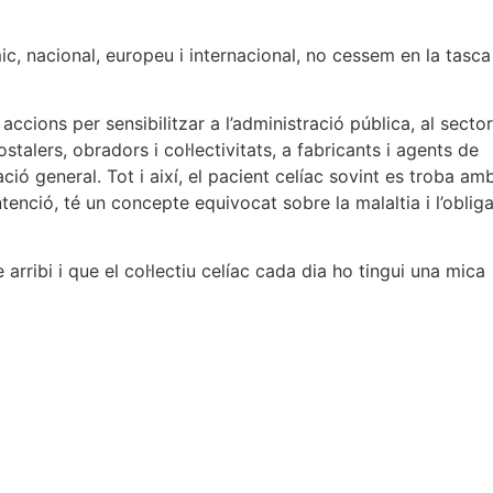
ic, nacional, europeu i internacional, no cessem en la tasca
ccions per sensibilitzar a l’administració pública, al sector
hostalers, obradors i col·lectivitats, a fabricants i agents de
ació general. Tot i així, el pacient celíac sovint es troba am
tenció, té un concepte equivocat sobre la malaltia i l’oblig
rribi i que el col·lectiu celíac cada dia ho tingui una mica