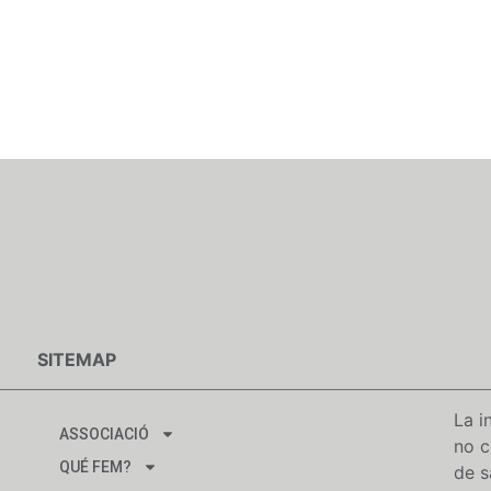
SITEMAP
La i
ASSOCIACIÓ
no c
QUÉ FEM?
de s