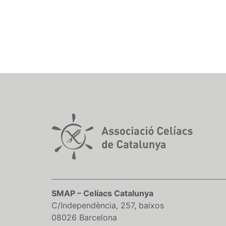
SMAP – Celíacs Catalunya
C/Independència, 257, baixos
08026 Barcelona