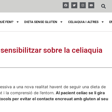
QUÉ FEM?
DIETA SENSE GLUTEN
CELIAQUIA I ALTRES
E
sensibilitzar sobre la celiaquia
essiva a una nova realitat havent de seguir una dieta de
at i la comprensió de l’entorn.
Al pacient celíac se li gira
rotocols per evitar el contacte encreuat amb gluten al seu