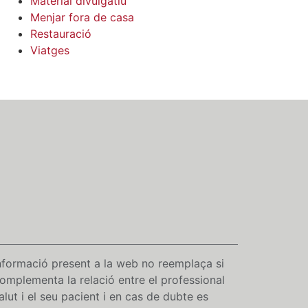
Material divulgatiu
Menjar fora de casa
Restauració
Viatges
nformació present a la web no reemplaça si
omplementa la relació entre el professional
alut i el seu pacient i en cas de dubte es