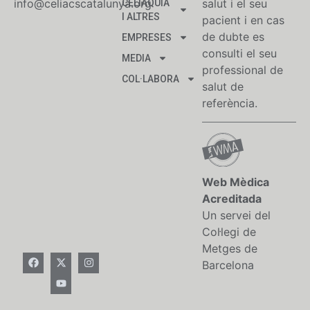
info@celiacscatalunya.org
salut i el seu
CELIAQUIA
I ALTRES
pacient i en cas
de dubte es
EMPRESES
consulti el seu
MEDIA
professional de
COL·LABORA
salut de
referència.
Web Mèdica
Acreditada
Un servei del
Col·legi de
Metges de
Barcelona