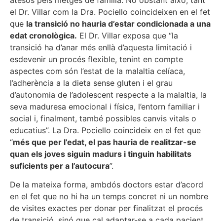
el Dr. Villar com la Dra. Pociello coincideixen en el fet
que
la transició no hauria d’estar condicionada a una
edat cronològica.
El Dr. Villar exposa que “la
transició ha d’anar més enllà d’aquesta limitació i
esdevenir un procés flexible, tenint en compte
aspectes com són l’estat de la malaltia celíaca,
l’adherència a la dieta sense gluten i el grau
d’autonomia de l’adolescent respecte a la malaltia, la
seva maduresa emocional i física, l’entorn familiar i
social i, finalment, també possibles canvis vitals o
educatius”. La Dra. Pociello coincideix en el fet que
“
més que per l’edat, el pas hauria de realitzar-se
quan els joves siguin madurs i tinguin habilitats
suficients per a l’autocura
”.
De la mateixa forma, ambdós doctors estar d’acord
en el fet que no hi ha un temps concret ni un nombre
de visites exactes per donar per finalitzat el procés
de transició, sinó que cal adaptar-se a cada pacient.