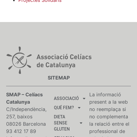
SITEMAP
SMAP – Celíacs
La informació
ASSOCIACIÓ
Catalunya
present a la web
QUÉ FEM?
C/Independència,
no reemplaça si
257, baixos
no complementa
DIETA
SENSE
08026 Barcelona
la relació entre el
GLUTEN
93 412 17 89
professional de