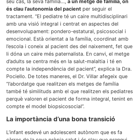
seu cas, la seva família…,
a un metge de família, on
és clau l’autonomia del pacient
per seguir el
tractament. “El pediatre té un caire multidisciplinari
amb una visió integral i centrat en aspectes del
desenvolupament: pondero-estatural, psicosocial i
emocional. Està orientat a la família, coordinat amb
l’escola i coneix al pacient des del naixement, fet que
li dóna un caire més paternalista. En canvi, el metge
d’adults se centra més en la salut-malaltia i té en
compte la independència del pacient”, explica la Dra.
Pociello. De totes maneres, el Dr. Villar afegeix que
“l’abordatge que realitzen els metges de família
també té similituds amb el que realitzen els pediatres
perquè valoren el pacient de forma integral, tenint en
compte el model biopsicosocial”.
La importància d’una bona transició
L’infant esdevé un adolescent autònom que es fa
càrrec de la seva pròpia salut i és clau que prengui