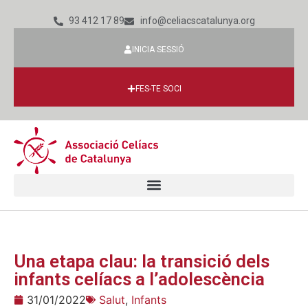
93 412 17 89
info@celiacscatalunya.org
INICIA SESSIÓ
FES-TE SOCI
Una etapa clau: la transició dels
infants celíacs a l’adolescència
31/01/2022
Salut
,
Infants