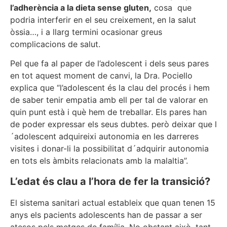
l’adherència a la dieta sense gluten,
cosa que
podria interferir en el seu creixement, en la salut
òssia…, i a llarg termini ocasionar greus
complicacions de salut.
Pel que fa al paper de l’adolescent i dels seus pares
en tot aquest moment de canvi, la Dra. Pociello
explica que “l’adolescent és la clau del procés i hem
de saber tenir empatia amb ell per tal de valorar en
quin punt està i què hem de treballar. Els pares han
de poder expressar els seus dubtes. però deixar que l
´adolescent adquireixi autonomia en les darreres
visites i donar-li la possibilitat d´adquirir autonomia
en tots els àmbits relacionats amb la malaltia”.
L’edat és clau a l’hora de fer la transició?
El sistema sanitari actual estableix que quan tenen 15
anys els pacients adolescents han de passar a ser
atesos pels metges de família. No obstant això, tant