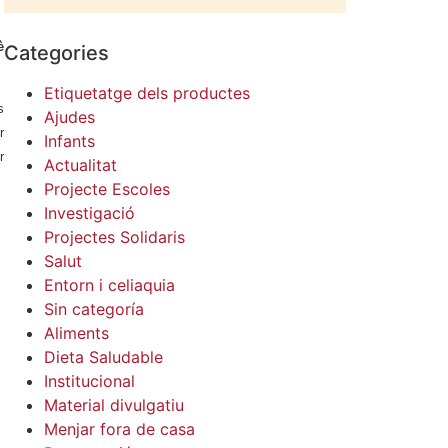
è
Categories
Etiquetatge dels productes
s
Ajudes
r
Infants
r
Actualitat
Projecte Escoles
Investigació
Projectes Solidaris
Salut
Entorn i celiaquia
Sin categoría
Aliments
Dieta Saludable
Institucional
Material divulgatiu
Menjar fora de casa