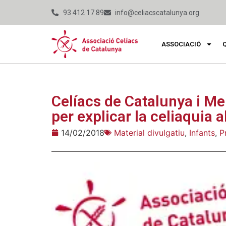
93 412 17 89
info@celiacscatalunya.org
ASSOCIACIÓ
Celíacs de Catalunya i M
per explicar la celiaquia 
14/02/2018
Material divulgatiu
,
Infants
,
P