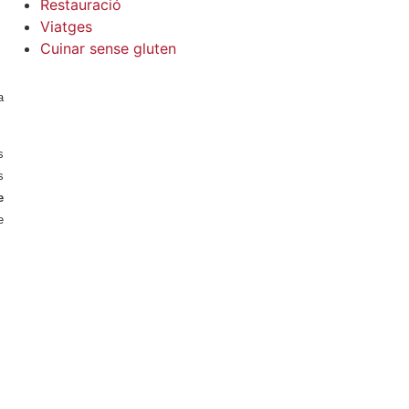
Restauració
Viatges
Cuinar sense gluten
a
s
s
e
e