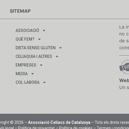
SITEMAP
La i
ASSOCIACIÓ
no c
QUÉ FEM?
de s
cons
DIETA SENSE GLUTEN
CELIAQUIA I ALTRES
EMPRESES
MEDIA
Web
COL·LABORA
Un s
right © 2026 –
Associació Celíacs de Catalunya
– Tots els drets rese
ís legal
–
Política de privacitat
–
Política de cookies
–
Termes i condicio