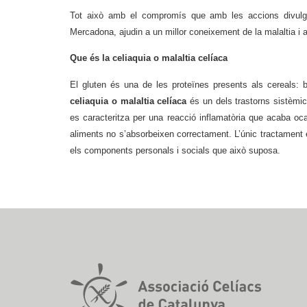
Tot això amb el compromís que amb les accions divulga
Mercadona, ajudin a un millor coneixement de la malaltia i a
Que és la celiaquia o malaltia celíaca
El gluten és una de les proteïnes presents als cereals: bl
celiaquia o malaltia celíaca
és un dels trastorns sistèmi
es caracteritza per una reacció inflamatòria que acaba oca
aliments no s’absorbeixen correctament. L’únic tractament 
els components personals i socials que això suposa.