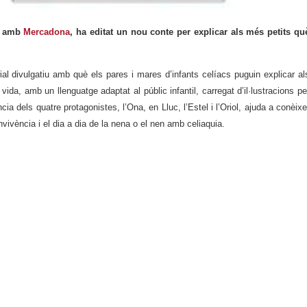
ió amb
Mercadona
, ha editat un nou conte per explicar als més petits qu
ial divulgatiu amb què els pares i mares d’infants celíacs puguin explicar al
vida, amb un llenguatge adaptat al públic infantil, carregat d’il·lustracions pe
ncia dels quatre protagonistes, l’Ona, en Lluc, l’Estel i l’Oriol, ajuda a conèixe
nvivència i el dia a dia de la nena o el nen amb celiaquia.