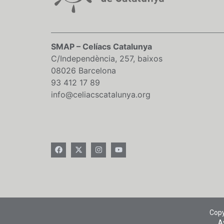
SMAP – Celíacs Catalunya
C/Independència, 257, baixos
08026 Barcelona
93 412 17 89
info@celiacscatalunya.org
Copy
Av