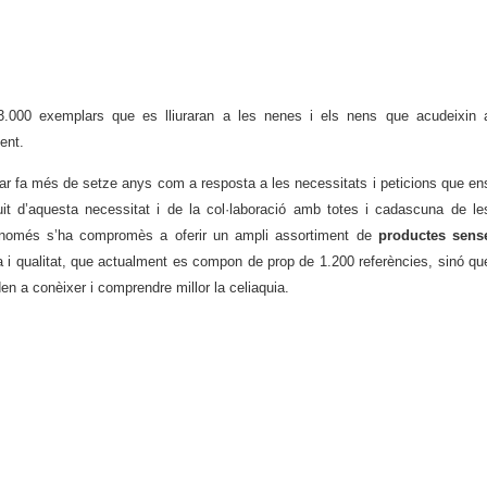
 3.000 exemplars que es lliuraran a les nenes i els nens que acudeixin 
ent.
ciar fa més de setze anys com a resposta a les necessitats i peticions que en
ruit d’aquesta necessitat i de la col·laboració amb totes i cadascuna de le
 només s’ha compromès a oferir un ampli assortiment de
productes sens
 i qualitat, que actualment es compon de prop de 1.200 referències, sinó qu
en a conèixer i comprendre millor la celiaquia.