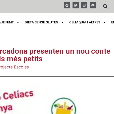
QUÉ FEM?
DIETA SENSE GLUTEN
CELIAQUIA I ALTRES
E
ercadona presenten un nou conte
als més petits
rojecte Escoles