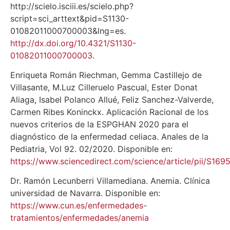
http://scielo.isciii.es/scielo.php?
script=sci_arttext&pid=S1130-
01082011000700003&lng=es.
http://dx.doi.org/10.4321/S1130-
01082011000700003
.
Enriqueta Román Riechman, Gemma Castillejo de
Villasante, M.Luz Cilleruelo Pascual, Ester Donat
Aliaga, Isabel Polanco Allué, Feliz Sanchez-Valverde,
Carmen Ribes Koninckx. Aplicación Racional de los
nuevos criterios de la ESPGHAN 2020 para el
diagnóstico de la enfermedad celiaca. Anales de la
Pediatria, Vol 92. 02/2020. Disponible en:
https://www.sciencedirect.com/science/article/pii/S1
Dr. Ramón Lecunberri Villamediana. Anemia. Clínica
universidad de Navarra. Disponible en:
https://www.cun.es/enfermedades-
tratamientos/enfermedades/anemia