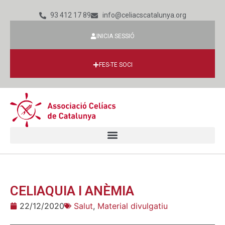
93 412 17 89
info@celiacscatalunya.org
INICIA SESSIÓ
FES-TE SOCI
CELIAQUIA I ANÈMIA
22/12/2020
Salut
,
Material divulgatiu