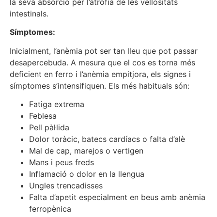
la seva absorció per l’atròfia de les vellositats
intestinals.
Símptomes:
Inicialment, l’anèmia pot ser tan lleu que pot passar
desapercebuda. A mesura que el cos es torna més
deficient en ferro i l’anèmia empitjora, els signes i
símptomes s’intensifiquen. Els més habituals són:
Fatiga extrema
Feblesa
Pell pàl·lida
Dolor toràcic, batecs cardíacs o falta d’alè
Mal de cap, marejos o vertigen
Mans i peus freds
Inflamació o dolor en la llengua
Ungles trencadisses
Falta d’apetit especialment en beus amb anèmia
ferropènica