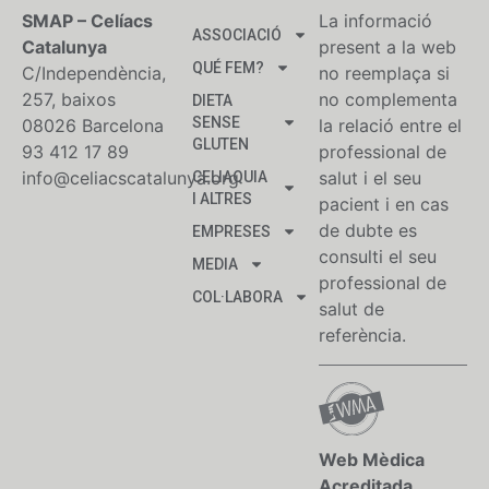
SMAP – Celíacs
La informació
ASSOCIACIÓ
Catalunya
present a la web
QUÉ FEM?
C/Independència,
no reemplaça si
257, baixos
no complementa
DIETA
SENSE
08026 Barcelona
la relació entre el
GLUTEN
93 412 17 89
professional de
info@celiacscatalunya.org
salut i el seu
CELIAQUIA
I ALTRES
pacient i en cas
de dubte es
EMPRESES
consulti el seu
MEDIA
professional de
COL·LABORA
salut de
referència.
Web Mèdica
Acreditada