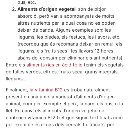
ous, etc.
Aliments d’origen vegetal
, són de pitjor
absorció, però van a acompanyats de molts
altres nutrients per la qual cosa no es poden
deixar de banda. Alguns exemples són: les
llegums, les bledes, els festucs, les llavors, etc.
(recordeu que és recomana deixar en remull els
llegums, els fruits secs i les llavors 12 hores
abans del consum per eliminar els antinutrients).
Entre els
aliments rics en àcid fòlic
tenim els vegetals
de fulles verdes, cítrics, fruita seca, grans integrals,
llegums…
Finalment,
la vitamina B12
es troba naturalment
present en una àmplia varietat d’aliments d’origen
animal, com per exemple el peix, la carn, els ous, o la
llet. En canvi els aliments d’origen vegetal no
contenen vitamina B12 tret que siguin fortificats com
per exemple és el cas dels cereals fortificats, per