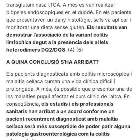
transglutaminasa tTGA. A més es van realitzar
biòpsies endoscòpiques en el duodè. En els pacients
que presentaven un dany histològic, se’ls va aplicar i
monitorar una dieta sense gluten.
Els resultats van
demostrar l’associació de la variant colitis
limfocítica degut a la presència dels al·lels
heterodímers DQ2/DQ8.
(4) (5)
A QUINA CONCLUSIÓ S’HA ARRIBAT?
Els pacients diagnosticats amb colitis microscòpica i
malaltia celíaca cursen una vida clínica difícil i
prolongada. A més, és possible que presentar una de
les malalties pugui afectar el curs clínic de l’altra. En
conseqüència
, els estudis i els professionals
sanitaris han arribat a un acord conforme un
pacient recentment diagnosticat amb malaltia
celíaca serà més susceptible de poder patir alguna
patologia gastroenterològica com la colitis