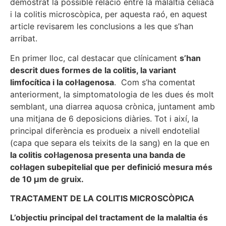
demostrat la possible relació entre la malaltia celíaca
i la colitis microscòpica, per aquesta raó, en aquest
article revisarem les conclusions a les que s’han
arribat.
En primer lloc, cal destacar que clínicament
s’han
descrit dues formes de la colitis, la variant
limfocítica i la col·lagenosa
. Com s’ha comentat
anteriorment, la simptomatologia de les dues és molt
semblant, una diarrea aquosa crònica, juntament amb
una mitjana de 6 deposicions diàries. Tot i així, la
principal diferència es produeix a nivell endotelial
(capa que separa els teixits de la sang) en la que en
la colitis col·lagenosa presenta una banda de
col·lagen subepitelial que per definició mesura més
de 10
µ
m de gruix.
TRACTAMENT DE LA COLITIS MICROSCÒPICA
L’objectiu principal del tractament de la malaltia és