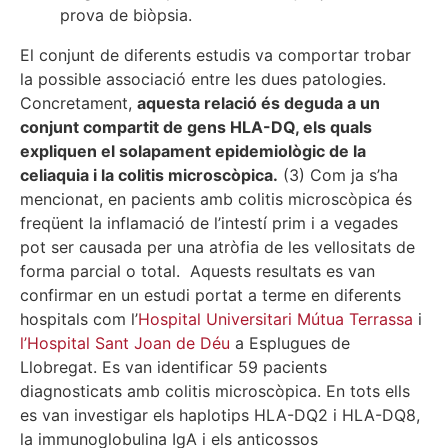
prova de biòpsia.
El conjunt de diferents estudis va comportar trobar
la possible associació entre les dues patologies.
Concretament,
aquesta relació és deguda a un
conjunt compartit de gens HLA-DQ, els quals
expliquen el solapament epidemiològic de la
celiaquia i la colitis microscòpica.
(3) Com ja s’ha
mencionat, en pacients amb colitis microscòpica és
freqüent la inflamació de l’intestí prim i a vegades
pot ser causada per una atròfia de les vellositats de
forma parcial o total. Aquests resultats es van
confirmar en un estudi portat a terme en diferents
hospitals com l’
Hospital Universitari Mútua Terrassa
i
l’Hospital Sant Joan de Déu
a Esplugues de
Llobregat. Es van identificar 59 pacients
diagnosticats amb colitis microscòpica. En tots ells
es van investigar els haplotips HLA-DQ2 i HLA-DQ8,
la immunoglobulina IgA i els anticossos