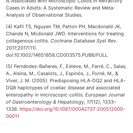
Is Associated with Microscopic Colitis in Refractory
Cases in Adults: A Systematic Review and Meta-
Analysis of Observational Studies.
(4) Kafil TS, Nguyen TM, Patton PH, Macdonald JK,
Chande N, Mcdonald JWD. Interventions for treating
collagenous colitis.
Cochrane Database Syst Rev
.
2017;2017(11).
doi:10.1002/14651858.CD003575.PUB6/FULL
(5) Fernández-Bañares, F., Esteve, M., Farré, C., Salas,
A., Alsina, M., Casalots, J., Espinós, J., Forné, M., &
Viver, J. M. (2005). Predisposing HLA-DQ2 and HLA-
DQ8 haplotypes of coeliac disease and associated
enteropathy in microscopic colitis.
European Journal
of Gastroenterology & Hepatology
,
17
(12), 1333–
1338.
https://doi.org/10.1097/00042737-200512000-
00011