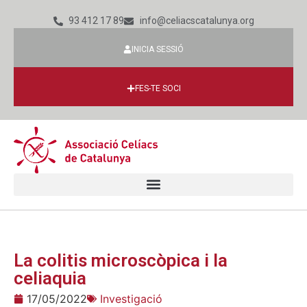
93 412 17 89
info@celiacscatalunya.org
INICIA SESSIÓ
FES-TE SOCI
La colitis microscòpica i la
celiaquia
17/05/2022
Investigació