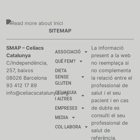
SITEMAP
SMAP – Celíacs
La informació
ASSOCIACIÓ
Catalunya
present a la web
QUÉ FEM?
C/Independència,
no reemplaça si
257, baixos
no complementa
DIETA
SENSE
08026 Barcelona
la relació entre el
GLUTEN
93 412 17 89
professional de
info@celiacscatalunya.org
salut i el seu
CELIAQUIA
I ALTRES
pacient i en cas
de dubte es
EMPRESES
consulti el seu
MEDIA
professional de
COL·LABORA
salut de
referència.