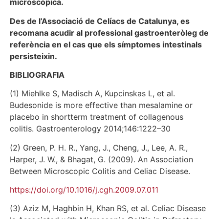
microscòpica.
Des de l’Associació de Celíacs de Catalunya, es
recomana acudir al professional gastroenteròleg de
referència en el cas que els símptomes intestinals
persisteixin.
BIBLIOGRAFIA
(1) Miehlke S, Madisch A, Kupcinskas L, et al.
Budesonide is more effective than mesalamine or
placebo in shortterm treatment of collagenous
colitis. Gastroenterology 2014;146:1222–30
(2) Green, P. H. R., Yang, J., Cheng, J., Lee, A. R.,
Harper, J. W., & Bhagat, G. (2009). An Association
Between Microscopic Colitis and Celiac Disease.
https://doi.org/10.1016/j.cgh.2009.07.011
(3) Aziz M, Haghbin H, Khan RS, et al. Celiac Disease