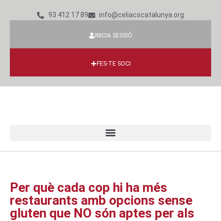
93 412 17 89
info@celiacscatalunya.org
INICIA SESSIÓ
FES-TE SOCI
Per què cada cop hi ha més
restaurants amb opcions sense
gluten que NO són aptes per als