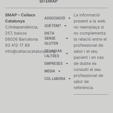
SITEMAP
SMAP – Celíacs
La informació
ASSOCIACIÓ
Catalunya
present a la web
QUÉ FEM?
C/Independència,
no reemplaça si
257, baixos
no complementa
DIETA
SENSE
08026 Barcelona
la relació entre el
GLUTEN
93 412 17 89
professional de
info@celiacscatalunya.org
salut i el seu
CELIAQUIA
I ALTRES
pacient i en cas
de dubte es
EMPRESES
consulti el seu
MEDIA
professional de
COL·LABORA
salut de
referència.