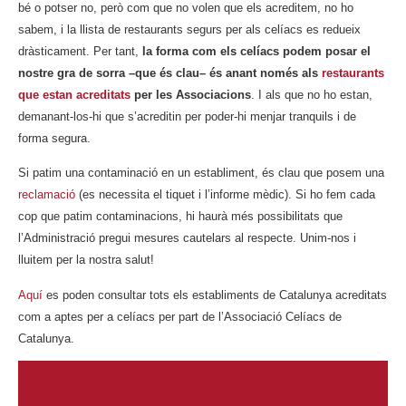
bé o potser no, però com que no volen que els acreditem, no ho
sabem, i la llista de restaurants segurs per als celíacs es redueix
dràsticament. Per tant,
la forma com els celíacs podem posar el
nostre gra de sorra –que és clau– és anant només als
restaurants
que estan acreditats
per les Associacions
. I als que no ho estan,
demanant-los-hi que s’acreditin per poder-hi menjar tranquils i de
forma segura.
Si patim una contaminació en un establiment, és clau que posem una
reclamació
(es necessita el tiquet i l’informe mèdic). Si ho fem cada
cop que patim contaminacions, hi haurà més possibilitats que
l’Administració pregui mesures cautelars al respecte. Unim-nos i
lluitem per la nostra salut!
Aquí
es poden consultar tots els establiments de Catalunya acreditats
com a aptes per a celíacs per part de l’Associació Celíacs de
Catalunya.