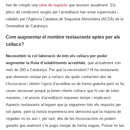
han de complir una
sèrie de requisits
que revisem anualment. Els
plecs de condicions exigits per l’acreditació han estat supervisats i
validats per l’Agència Catalana de Seguretat Alimentària (ACSA) de la
Generalitat de Catalunya.
Com augmentar el nombre restaurants aptes per als
celíacs?
Necessitem la col·laboració de tots els celíacs per poder
augmentar la llista d’establiments acreditats
, que actualment són
més de 260 a Catalunya.
Per què la necessitem? Hi ha restaurants
que ofereixen menjar per a celíacs als quals contactem des de
l’Associació i oferim l’opció d’acreditar-se de forma gratuïta però no ho
veuen necessari perquè ja tenen clients celíacs que hi van de totes
maneres, i el procés d’acreditació requereix temps i implicació.
Aquests restaurants al·leguen que ja segueixen tots els requisits per
ser aptes, però la nostra experiència ens demostra que la majoria de
vegades no és així i, per tant, des de les Associacions no podem
garantir que realment s’hi pugui menjar de forma segura. Potser ho fan