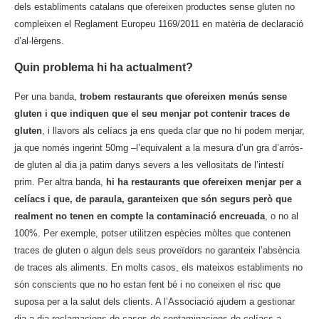
dels establiments catalans que ofereixen productes sense gluten no
compleixen el Reglament Europeu 1169/2011 en matèria de declaració
d’al·lèrgens.
Quin problema hi ha actualment?
Per una banda,
trobem restaurants que ofereixen menús sense
gluten i que indiquen que el seu menjar pot contenir traces de
gluten
, i llavors als celíacs ja ens queda clar que no hi podem menjar,
ja que només ingerint 50mg –l’equivalent a la mesura d’un gra d’arròs-
de gluten al dia ja patim danys severs a les vellositats de l’intestí
prim. Per altra banda,
hi ha restaurants que ofereixen menjar per a
celíacs i que, de paraula, garanteixen que són segurs però que
realment no tenen en compte la contaminació encreuada
, o no al
100%. Per exemple, potser utilitzen espècies mòltes que contenen
traces de gluten o algun dels seus proveïdors no garanteix l’absència
de traces als aliments. En molts casos, els mateixos establiments no
són conscients que no ho estan fent bé i no coneixen el risc que
suposa per a la salut dels clients. A l’Associació ajudem a gestionar
dia a dia reclamacions de casos de contaminacions de celíacs a