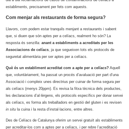
establiments, precisament per fets com aquests.
Com menjar als restaurants de forma segura?
Llavors, com podem estar tranquils menjant a restaurants i sabent
que, si diuen que són aptes per a celíacs, realment ho són? La
resposta és senzilla:
anant a establiments a acreditats per les
Associacions de celíacs
, ja que segueixen tots els protocols de
seguretat alimentària per ser aptes per a celíacs.
Què és un establiment acreditat com a apte per a celíacs?
Aquell
que, voluntàriament, ha passat un procés d’avaluació per part d’una
Associació i compleix unes directrius per cuinar de forma segura per
als celíacs (menys 20ppm). Es revisa la fitxa tècnica dels productes,
les declaracions d’al·lèrgens, els protocols específics per donar servei
als celíacs, es forma als treballadors en gestió del gluten i es revisen
in situ
la cuina i la resta d’instal·lacions, entre altres.
Des de Celíacs de Catalunya oferim un servei gratuït als establiments
per acreditar-los com a aptes per a celíacs, i per rebre l’acreditació