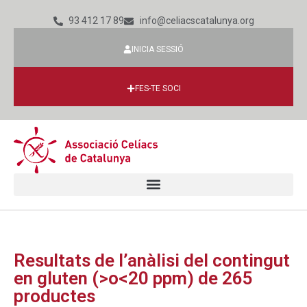
93 412 17 89
info@celiacscatalunya.org
INICIA SESSIÓ
FES-TE SOCI
Resultats de l’anàlisi del contingut
en gluten (>o<20 ppm) de 265
productes