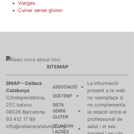
Viatges
Cuinar sense gluten
SITEMAP
SMAP – Celíacs
La informació
ASSOCIACIÓ
Catalunya
present a la web
QUÉ FEM?
C/Independència,
no reemplaça si
257, baixos
no complementa
DIETA
SENSE
08026 Barcelona
la relació entre el
GLUTEN
93 412 17 89
professional de
info@celiacscatalunya.org
salut i el seu
CELIAQUIA
I ALTRES
pacient i en cas