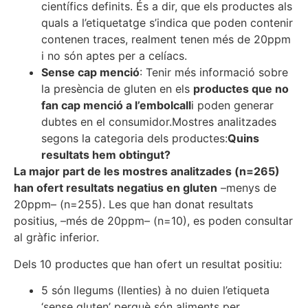
científics definits. És a dir, que els productes als
quals a l’etiquetatge s’indica que poden contenir
contenen traces, realment tenen més de 20ppm
i no són aptes per a celíacs.
Sense cap menció
: Tenir més informació sobre
la presència de gluten en els
productes que no
fan cap menció a l’embolcall
i poden generar
dubtes en el consumidor.
Mostres analitzades
segons la categoria dels productes:
Quins
resultats hem obtingut?
La major part de les mostres analitzades (n=265)
han ofert resultats negatius en gluten
–menys de
20ppm– (n=255). Les que han donat resultats
positius, –més de 20ppm– (n=10), es poden consultar
al gràfic inferior.
Dels 10 productes que han ofert un resultat positiu:
5 són llegums (llenties) à no duien l’etiqueta
‘sense gluten’ perquè són aliments per