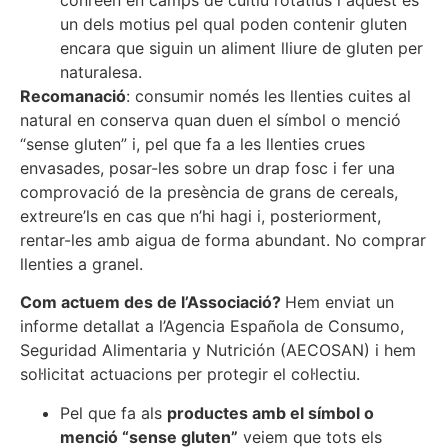
un dels motius pel qual poden contenir gluten
encara que siguin un aliment lliure de gluten per
naturalesa.
Recomanació
: consumir només les llenties cuites al
natural en conserva quan duen el símbol o menció
“sense gluten” i, pel que fa a les llenties crues
envasades, posar-les sobre un drap fosc i fer una
comprovació de la presència de grans de cereals,
extreure’ls en cas que n’hi hagi i, posteriorment,
rentar-les amb aigua de forma abundant. No comprar
llenties a granel.
Com actuem des de l’Associació?
Hem enviat un
informe detallat a l’Agencia Española de Consumo,
Seguridad Alimentaria y Nutrición (AECOSAN) i hem
sol·licitat actuacions per protegir el col·lectiu.
Pel que fa als
productes amb el símbol o
menció “sense gluten”
veiem que tots els