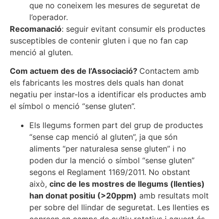
que no coneixem les mesures de seguretat de
l’operador.
Recomanació
: seguir evitant consumir els productes
susceptibles de contenir gluten i que no fan cap
menció al gluten.
Com actuem des de l’Associació?
Contactem amb
els fabricants les mostres dels quals han donat
negatiu per instar-los a identificar els productes amb
el símbol o menció “sense gluten”.
Els llegums formen part del grup de productes
“sense cap menció al gluten”, ja que són
aliments “per naturalesa sense gluten” i no
poden dur la menció o símbol “sense gluten”
segons el Reglament 1169/2011. No obstant
això,
cinc de les mostres de llegums (llenties)
han donat positiu (>20ppm
)
amb resultats molt
per sobre del llindar de seguretat. Les llenties es
conreen en camps de cultiu rotatius i aquest és