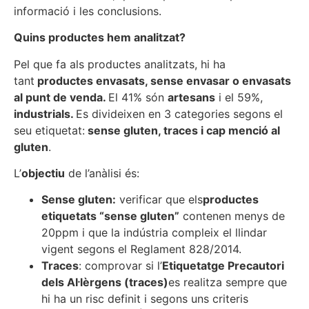
informació i les conclusions.
Quins productes hem analitzat?
Pel que fa als productes analitzats, hi ha
tant
productes envasats, sense envasar o envasats
al punt de venda.
El 41% són
artesans
i el 59%,
industrials.
Es divideixen en 3 categories segons el
seu etiquetat:
sense gluten, traces i cap menció al
gluten
.
L’
objectiu
de l’anàlisi és:
Sense gluten:
verificar que els
productes
etiquetats “sense gluten”
contenen menys de
20ppm i que la indústria compleix el llindar
vigent segons el Reglament 828/2014.
Traces
: comprovar si l’
Etiquetatge Precautori
dels Al·lèrgens (traces)
es realitza sempre que
hi ha un risc definit i segons uns criteris