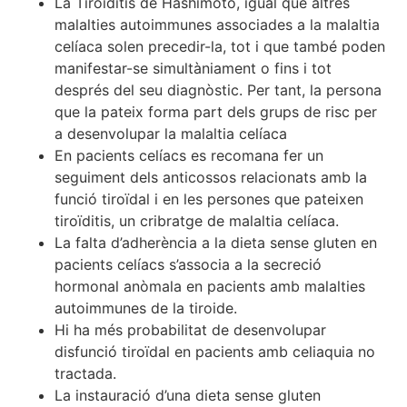
La Tiroïditis de Hashimoto, igual que altres
malalties autoimmunes associades a la malaltia
celíaca solen precedir-la, tot i que també poden
manifestar-se simultàniament o fins i tot
després del seu diagnòstic. Per tant, la persona
que la pateix forma part dels grups de risc per
a desenvolupar la malaltia celíaca
En pacients celíacs es recomana fer un
seguiment dels anticossos relacionats amb la
funció tiroïdal i en les persones que pateixen
tiroïditis, un cribratge de malaltia celíaca.
La falta d’adherència a la dieta sense gluten en
pacients celíacs s’associa a la secreció
hormonal anòmala en pacients amb malalties
autoimmunes de la tiroide.
Hi ha més probabilitat de desenvolupar
disfunció tiroïdal en pacients amb celiaquia no
tractada.
La instauració d’una dieta sense gluten