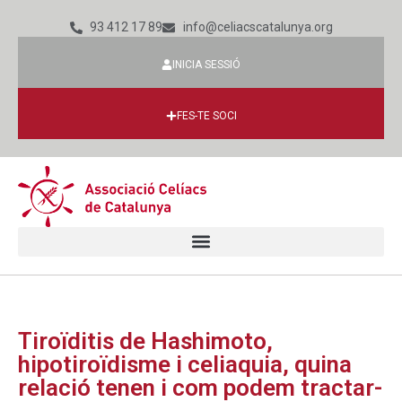
93 412 17 89
info@celiacscatalunya.org
INICIA SESSIÓ
FES-TE SOCI
Tiroïditis de Hashimoto,
hipotiroïdisme i celiaquia, quina
relació tenen i com podem tractar-