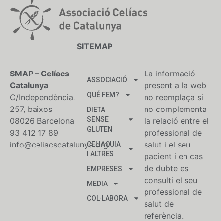
SITEMAP
SMAP – Celíacs
La informació
ASSOCIACIÓ
Catalunya
present a la web
QUÉ FEM?
C/Independència,
no reemplaça si
257, baixos
no complementa
DIETA
SENSE
08026 Barcelona
la relació entre el
GLUTEN
93 412 17 89
professional de
info@celiacscatalunya.org
salut i el seu
CELIAQUIA
I ALTRES
pacient i en cas
de dubte es
EMPRESES
consulti el seu
MEDIA
professional de
COL·LABORA
salut de
referència.