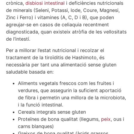
crònica,
disbiosi intestinal
i deficiències nutricionals
de minerals (Seleni, Potassi, Iode, Coure, Magnesi,
Zinc i Ferro) i vitamines (A, C, D i B), que poden
agreujar-se en casos de celiaquia recentment
diagnosticada, quan existeix atròfia de les vellositats
de l’intestí.
Per a millorar l’estat nutricional i recolzar el
tractament de la tiroïditis de Hashimoto, és
necessària per tant una alimentació sense gluten
saludable basada en:
Aliments vegetals frescos com les fruites i
verdures, que assegurin la suficient aportació
de fibra i permetin una millora de la microbiota,
i la funció intestinal.
Cereals integrals sense gluten
Proteïnes de bona qualitat (llegums,
peix
, ous i
carns blanques)
Greixos de bona qualitat (àcids grassos