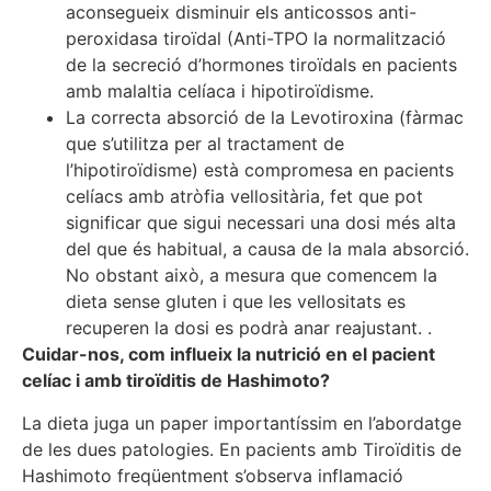
aconsegueix disminuir els anticossos anti-
peroxidasa tiroïdal (Anti-TPO la normalització
de la secreció d’hormones tiroïdals en pacients
amb malaltia celíaca i hipotiroïdisme.
La correcta absorció de la Levotiroxina (fàrmac
que s’utilitza per al tractament de
l’hipotiroïdisme) està compromesa en pacients
celíacs amb atròfia vellositària, fet que pot
significar que sigui necessari una dosi més alta
del que és habitual, a causa de la mala absorció.
No obstant això, a mesura que comencem la
dieta sense gluten i que les vellositats es
recuperen la dosi es podrà anar reajustant. .
Cuidar-nos, com influeix la nutrició en el pacient
celíac i amb tiroïditis de Hashimoto?
La dieta juga un paper importantíssim en l’abordatge
de les dues patologies. En pacients amb Tiroïditis de
Hashimoto freqüentment s’observa inflamació