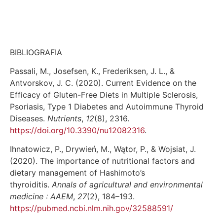
BIBLIOGRAFIA
Passali, M., Josefsen, K., Frederiksen, J. L., &
Antvorskov, J. C. (2020). Current Evidence on the
Efficacy of Gluten-Free Diets in Multiple Sclerosis,
Psoriasis, Type 1 Diabetes and Autoimmune Thyroid
Diseases.
Nutrients
,
12
(8), 2316.
https://doi.org/10.3390/nu12082316
.
Ihnatowicz, P., Drywień, M., Wątor, P., & Wojsiat, J.
(2020). The importance of nutritional factors and
dietary management of Hashimoto’s
thyroiditis.
Annals of agricultural and environmental
medicine : AAEM
,
27
(2), 184–193.
https://pubmed.ncbi.nlm.nih.gov/32588591/