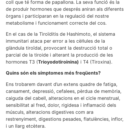
coll que té forma de papallona. La seva funció és la
de produir hormones que després aniran als diferents
òrgans i participaran en la regulació del nostre
metabolisme i funcionament correcte del cos.
En el cas de la Tiroïditis de Hashimoto, el sistema
immunitari ataca per error a les cèl·lules de la
glàndula tiroïdal, provocant la destrucció total o
parcial de la tiroide i alterant la producció de les
hormones T3 (
Trioyodotiroinina)
i T4 (Tiroxina).
Quins són els símptomes més freqüents?
Ens trobarem davant d’un extens quadre de fatiga,
cansament, depressió, cefalees, pèrdua de memòria,
caiguda del cabell, alteracions en el cicle menstrual,
sensibilitat al fred, dolor, rigidesa i inflamació dels
músculs, alteracions digestives com ara
restrenyiment, digestions pesades, flatulències, inflor,
i un llarg etcètera.